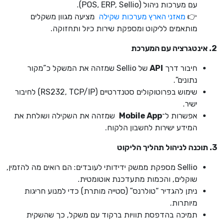
עם מערכות ניהול (POS, ERP, Sellio).
👉
מאזני הארץ מערכות שקילה
מציעה מגוון משקלים
מותאמים לליקוט ומספקת שירות כיול ותחזוקה.
2. אינטגרציה עם המערכת
חיבור דרך
API
של Sellio שמזהה את המשקל כ”מקור
נתונים”.
שימוש בפרוטוקולים סטנדרטיים (RS232, TCP/IP) לחיבור
ישיר.
אפשרות ל־
Mobile App
שמזהה את השקילה ושולחת את
המידע ישירות לחשבון הלקוח.
3. תוכנה לניהול תהליך הליקוט
Sellio מספקת ממשק ידידותי לעובדים: הם רואים מה להזמין,
שוקלים, והכמות מתעדכנת אוטומטית.
ניתן להגדיר “טולרנס” (סטייה מותרת) כדי למנוע חריגות
מיותרות.
תמיכה בהדפסת תוויות ברקוד עם משקל, כך שהשקית