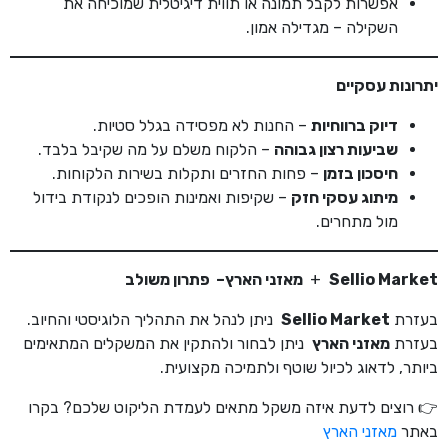
אפשרות לקבל תמונה או תווית דיגיטלית שמוכיחה את
השקילה – מגדילה אמון.
יתרונות עסקיים
דיוק ברווחיות
– החנות לא מפסידה בגלל סטיות.
שביעות רצון גבוהה
– הלקוח משלם על מה שקיבל בלבד.
חיסכון בזמן
– פחות החזרים ותקלות בשירות הלקוחות.
מיתוג עסקי חזק
– שקיפות ואמינות הופכים לנקודת בידול
מול מתחרים.
Sellio Market
+
מאזני הארץ
– פתרון משולב
בעזרת
Sellio Market
ניתן לנהל את התהליך הלוגיסטי והחיוב.
בעזרת
מאזני הארץ
ניתן לבחור ולהתקין את המשקלים המתאימים
ביותר, לדאוג לכיול שוטף ולתמיכה מקצועית.
👉 רוצים לדעת איזה משקל מתאים לעמדת הליקוט שלכם? בקרו
באתר
מאזני הארץ