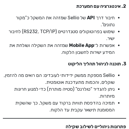
2. אינטגרציה עם המערכת
חיבור דרך
API
של Sellio שמזהה את המשקל כ”מקור
נתונים”.
שימוש בפרוטוקולים סטנדרטיים (RS232, TCP/IP) לחיבור
ישיר.
אפשרות ל־
Mobile App
שמזהה את השקילה ושולחת את
המידע ישירות לחשבון הלקוח.
3. תוכנה לניהול תהליך הליקוט
Sellio מספקת ממשק ידידותי לעובדים: הם רואים מה להזמין,
שוקלים, והכמות מתעדכנת אוטומטית.
ניתן להגדיר “טולרנס” (סטייה מותרת) כדי למנוע חריגות
מיותרות.
תמיכה בהדפסת תוויות ברקוד עם משקל, כך שהשקית
המסומנת תישאר עקבית עד הלקוח.
פתרונות ניהוליים לשילוב שקילה