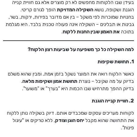
בעידן שבו הלקוחות מחפשים לא רק מוצרים אלא גם חוויית קנייה
הוגנת ושקופה, נושא
השקילה המדויקת
הופך לגורם קריטי.
בחנויות שמוכרות לפי משקל – בין אם מדובר בפירות, ירקות, בשר,
גבינות או תבלינים – השקילה אינה פעולה טכנית בלבד. היא מגלמת
בתוכה
את האמון שבין החנות ללקוח
.
למה השקילה כל כך משפיעה על שביעות רצון הלקוח
?
1. תחושת שקיפות
כאשר הלקוח רואה את המוצר נשקל בזמן אמת, ומבין שהוא משלם
בדיוק על מה שקיבל – נוצרת
תחושת אמון ושקיפות מלאה
.
בדיוק ההפך מתרחיש שבו הכמות היא “בערך” או “משוער”.
2. חוויית קנייה הוגנת
לקוחות מעריכים עסקים שמכבדים אותם. דיוק בשקילה נותן ללקוח
את התחושה שהוא מקבל
יחס הוגן וצודק
, ללא טריקים או "עיגול
פינות".