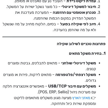
עמדת ליקוט ניידת
– העובד נע עם טאבלט או מסופון.
חיבור למשקל דיגיטלי
– כל מוצר נשקל ישירות על המשקל.
סנכרון אוטומטי עם ההזמנה
– המערכת מעדכנת את
המשקל המדויק במקום הכמות שהוזמנה.
חיוב לפי שקילה בפועל
– בסיום, הלקוח מחויב על מה שנשקל
ולא על מה שהוזמן בהערכה.
פתרונות טכניים לשילוב שקילה
1. בחירת משקל מתאים
משקל דיגיטלי שולחני
– מתאים לתבלינים, גבינות ומוצרים
קטנים.
משקל רצפתי/פלטפורמה
– מתאים לירקות, פירות או מוצרים
גדולים.
משקלים עם חיבור
USB/TCP
– מאפשרים אינטגרציה חלקה
עם מערכות ניהול (POS, ERP, Sellio).
👉
מאזני הארץ
מציעה מגוון משקלים מותאמים לליקוט
ומספקת שירות כיול ותחזוקה.