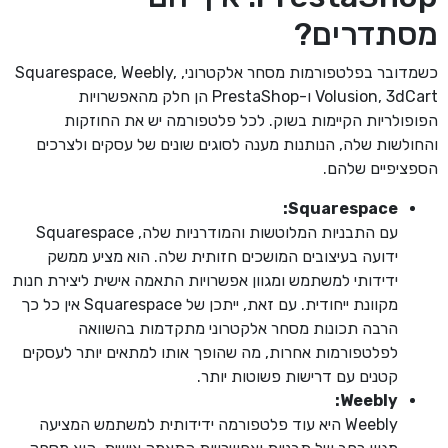
מסתדרים?
כשמדובר בפלטפורמות מסחר אלקטרוני, Squarespace, Weebly,
Volusion, 3dCart ו-PrestaShop הן חלק מהאפשרויות
הפופולריות הקיימות בשוק. לכל פלטפורמה יש את החוזקות
והחולשות שלה, הנותנות מענה לסוגים שונים של עסקים ולצרכים
הספציפיים שלהם.
:
Squarespace
עם התבניות המלוטשות והמודרניות שלה, Squarespace
ידועה בעיצובים המושכים חזותית שלה. הוא מציע ממשק
ידידותי למשתמש ומגוון אפשרויות התאמה אישית ליצירת חנות
מקוונת ייחודית. עם זאת, ייתכן של Squarespace אין כל כך
הרבה תכונות מסחר אלקטרוני מתקדמות בהשוואה
לפלטפורמות אחרות, מה שהופך אותו למתאים יותר לעסקים
קטנים עם דרישות פשוטות יותר.
:
Weebly
Weebly היא עוד פלטפורמה ידידותית למשתמש המציעה