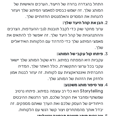
התחל בהגדרה ברורה של הייעוד, הערכים והאישיות של
המותג שלך. זה ישמש כבסיס למאמצי המיתוג שלך ויעזור
להנחות את המסרים והאלמנטים החזותיים שלך.
הבן את קהל היעד שלך:
ערוך מחקר שוק כדי לקבל תובנות לגבי ההעדפות, הצרכים
וההתנהגויות של קהל היעד שלך. זה יאפשר לך להתאים את
מאמצי המיתוג שלך כדי להדהד עם הלקוחות האידיאליים
שלך.
פיתחו קול עקבי של המותג:
עקביות היא המפתח במיתוג. ודא שקול המותג שלך יישאר
עקבי בכל ערוצי התקשורת, כולל האתר שלך, המדיה
החברתית ואינטראקציות עם לקוחות. זה יעזור לבנות אמון
ולחזק את הזהות של המותג שלך.
צור סיפור מותג משכנע:
Storytelling הוא כלי רב עוצמה במיתוג. פיתחו נרטיב
שמשתף ומחבר את הקהל שלכם, תוך הדגשת ההיבטים
הייחודיים של העסק שלכם ואת הערך שאתם מספקים. זה
יבדל אותך מהמתחרים ויצור קשר רגשי עם הלקוחות.
צור זהות מותג מושכת מבחינה ויזואלית: