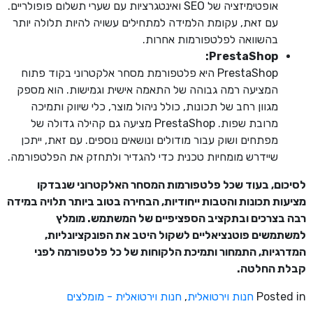
אופטימיזציה של SEO ואינטגרציות עם שערי תשלום פופולריים.
עם זאת, עקומת הלמידה למתחילים עשויה להיות תלולה יותר
בהשוואה לפלטפורמות אחרות.
:
PrestaShop
PrestaShop היא פלטפורמת מסחר אלקטרוני בקוד פתוח
המציעה רמה גבוהה של התאמה אישית וגמישות. הוא מספק
מגוון רחב של תכונות, כולל ניהול מוצר, כלי שיווק ותמיכה
מרובת שפות. PrestaShop מציעה גם קהילה גדולה של
מפתחים ושוק עבור מודולים ונושאים נוספים. עם זאת, ייתכן
שיידרש מומחיות טכנית כדי להגדיר ולתחזק את הפלטפורמה.
לסיכום,
בעוד
שכל
פלטפורמות
המסחר
האלקטרוני
שנבדקו
מציעות
תכונות
והטבות
ייחודיות,
הבחירה
בטוב
ביותר
תלויה
במידה
רבה
בצרכים
ובתקציב
הספציפיים
של
המשתמש.
מומלץ
למשתמשים
פוטנציאליים
לשקול
היטב
את
הפונקציונליות,
המדרגיות,
התמחור
ותמיכת
הלקוחות
של
כל
פלטפורמה
לפני
קבלת
החלטה.
Posted in
חנות וירטואלית
,
חנות וירטואלית - מומלצים