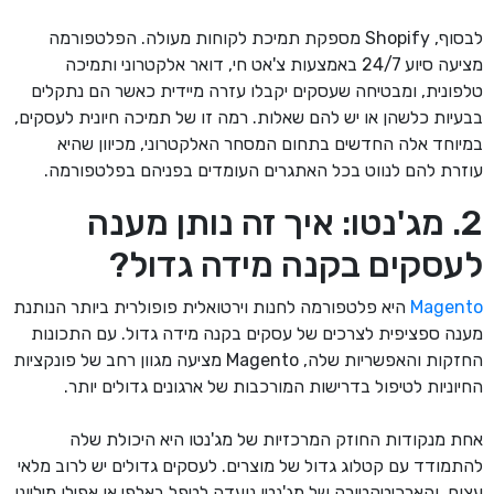
לבסוף, Shopify מספקת תמיכת לקוחות מעולה. הפלטפורמה
מציעה סיוע 24/7 באמצעות צ'אט חי, דואר אלקטרוני ותמיכה
טלפונית, ומבטיחה שעסקים יקבלו עזרה מיידית כאשר הם נתקלים
בבעיות כלשהן או יש להם שאלות. רמה זו של תמיכה חיונית לעסקים,
במיוחד אלה החדשים בתחום המסחר האלקטרוני, מכיוון שהיא
עוזרת להם לנווט בכל האתגרים העומדים בפניהם בפלטפורמה.
2. מג'נטו: איך זה נותן מענה
לעסקים בקנה מידה גדול?
Magento
היא פלטפורמה לחנות וירטואלית פופולרית ביותר הנותנת
מענה ספציפית לצרכים של עסקים בקנה מידה גדול. עם התכונות
החזקות והאפשריות שלה, Magento מציעה מגוון רחב של פונקציות
החיוניות לטיפול בדרישות המורכבות של ארגונים גדולים יותר.
אחת מנקודות החוזק המרכזיות של מג'נטו היא היכולת שלה
להתמודד עם קטלוג גדול של מוצרים. לעסקים גדולים יש לרוב מלאי
עצום, והארכיטקטורה של מג'נטו נועדה לטפל באלפי או אפילו מיליוני