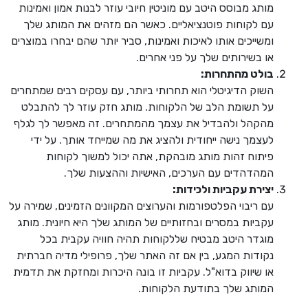
מותג מבוסס היטב עם מוניטין חיובי עוזר לבנות אמון ואמינות
עם לקוחות פוטנציאליים. כאשר הם מזהים את המותג שלך
ומשייכים אותו לאיכות ואמינות, סביר יותר שהם יבחרו במוצרים
או בשירותים שלך על פני אחרים.
בולט מהתחרות:
השוק הדיגיטלי הוא תחרותי ביותר, עם עסקים רבים שמתחרים
על תשומת הלב של הלקוחות. מותג חזק עוזר לך להתבלט
מהקהל ולהבדיל את עצמך מהמתחרים. זה מאפשר לך לגלף
לעצמך נישה ייחודית ולהציג את מה שמייחד אותך. על ידי
פיתוח זהות מותג מובהקת, אתה יכול למשוך לקוחות
המהדהדים עם הערכים, האישיות וההצעות שלך.
יצירת עקביות ולכידות:
עם ריבוי הפלטפורמות והערוצים המקוונים הזמינים, שמירה על
עקביות במסרים ובחזותיים של המותג שלך היא חיונית. מותג
מוגדר היטב מבטיח שללקוחות תהיה חוויה עקבית בכל
נקודות המגע, בין אם זה האתר שלך, פרופילי מדיה חברתית
או שיווק בדוא"ל. עקביות זו בונה היכרות ומחזקת את תדמית
המותג שלך בתודעת הלקוחות.