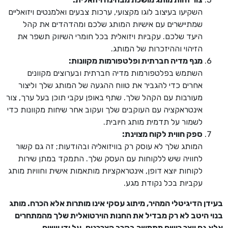
השקיעו בעיצוב לוגו מקצועי, ערכות צבעים ואלמנטים ויזואליים
שמתיישרים עם אישיות המותג שלכם ומהדהדים את קהל
היעד שלכם. עקביות ויזואלית בכל חומרי השיווק תשפר את
הזיהוי וההיזכרות של המותג.
מנף מדיה חברתית ופלטפורמות מקוונות:
השתמש בפלטפורמות מדיה חברתית ובערוצים מקוונים
אחרים כדי להגביר את טווח ההגעה של המותג שלך וליצור
מעורבות עם הקהל שלך. שתף באופן עקבי תוכן בעל ערך, צור
אינטראקציה עם העוקבים שלך ועקוב אחר שיחות מקוונות כדי
לשמור על תדמית מותג חיובית.
ספק חווית לקוח מצוינת:
המותג שלך לא עוסק רק בוויזואליה ובהודעות; זה גם קשור
לחוויה שיש ללקוחות עם העסק שלך. התמקד במתן שירות
לקוחות יוצא דופן, אינטראקציות מותאמות אישית וחוויות מותג
עקביות בכל נקודת מגע.
בעידן הדיגיטלי המהיר, מיתוג עסקי אינו מותרות אלא הכרח. מותג
בנוי היטב לא רק מבדיל את החנות הוירטואלית שלך מהמתחרים
אלא גם יוצר רושם מתמשך בקרב הצרכנים. על ידי יישום