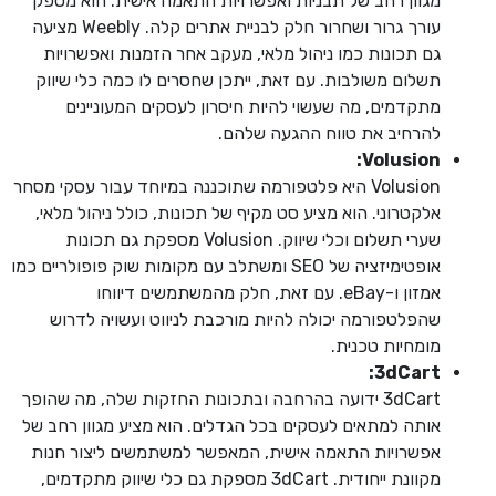
מגוון רחב של תבניות ואפשרויות התאמה אישית. הוא מספק
עורך גרור ושחרור חלק לבניית אתרים קלה. Weebly מציעה
גם תכונות כמו ניהול מלאי, מעקב אחר הזמנות ואפשרויות
תשלום משולבות. עם זאת, ייתכן שחסרים לו כמה כלי שיווק
מתקדמים, מה שעשוי להיות חיסרון לעסקים המעוניינים
להרחיב את טווח ההגעה שלהם.
:
Volusion
Volusion היא פלטפורמה שתוכננה במיוחד עבור עסקי מסחר
אלקטרוני. הוא מציע סט מקיף של תכונות, כולל ניהול מלאי,
שערי תשלום וכלי שיווק. Volusion מספקת גם תכונות
אופטימיזציה של SEO ומשתלב עם מקומות שוק פופולריים כמו
אמזון ו-eBay. עם זאת, חלק מהמשתמשים דיווחו
שהפלטפורמה יכולה להיות מורכבת לניווט ועשויה לדרוש
מומחיות טכנית.
:
3
dCart
3dCart ידועה בהרחבה ובתכונות החזקות שלה, מה שהופך
אותה למתאים לעסקים בכל הגדלים. הוא מציע מגוון רחב של
אפשרויות התאמה אישית, המאפשר למשתמשים ליצור חנות
מקוונת ייחודית. 3dCart מספקת גם כלי שיווק מתקדמים,