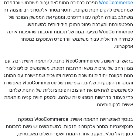
WooCommerce
הפכה לבחירה המומלצת עבור משתמשי וורדפרס
שמחפשים להקים חנות מקוונת. תוסף מסחר אלקטרוני רב עוצמה זה
משתלב בצורה חלקה עם וורדפרס, וממנף את הממשק המוכר של
הפלטפורמה ומערכת ניהול התוכן הידידותית למשתמש.
WooCommerce מציעה מגוון של תכונות והטבות שהופכות אותה
לבחירה אידיאלית עבור משתמשי וורדפרס העוסקים במסחר
אלקטרוני.
בראש ובראשונה, WooCommerce ניתנת להתאמה אישית רבה. עם
מגוון רחב של ערכות נושא והרחבות זמינות, משתמשים יכולים ליצור
חנות מקוונת ייחודית ומושכת מבחינה ויזואלית שמתיישרת עם המותג
והמטרות העסקיות שלהם. הגמישות של WooCommerce מאפשרת
למשתמשים להתאים את העיצוב והפונקציונליות של החנות שלהם
כדי לעמוד בדרישות הספציפיות שלהם, ולספק חווית קנייה מותאמת
אישית ללקוחותיהם.
בנוסף לאפשרויות התאמה אישית, WooCommerce מספקת
פונקציונליות מסחר אלקטרוני חזקות. למשתמשים יש גישה לתכונות
כגון ניהול מלאי, מעקב אחר הזמנות ושערי תשלום מאובטחים,