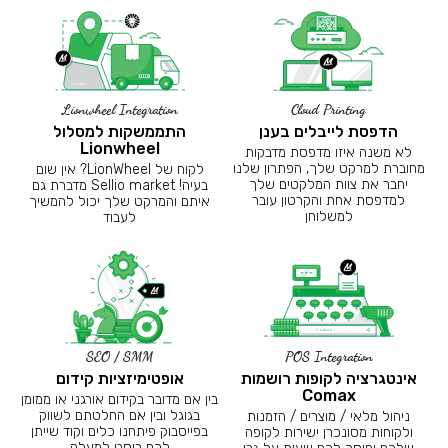
Lionwheel Integration
Cloud Printing
הדפסת לייבלים בענן
התממשקות למסלול
Lionwheel
לא משנה איזו מדפסת מדבקות
מחוברת למרקט שלך, הפתרון שלנו
לקוח של LionWheel? אין שום
יחבר את צוות המלקטים שלך
בעיה! Sellio market מדברת גם
למדפסת אחת והקרטון עובר
איתם והמרקט שלך יכול להמשיך
למשלוחן
לעבוד
SEO / SMM
POS Integration
אינטגרציה לקופות רושמות
אופטימיזציות קידום
Comax
בין אם מדובר בקידום אורגני או ממומן
בגוגל ובין אם החלטתם לשווק
ניהול מלאי / מוצרים / הזמנות
בפייסבוק פיתחנו כלים וקוד שייתן
ולקוחות מסונכרן ישירות לקופה
לכם בוסט למעלה