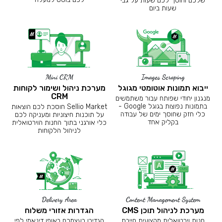
שלכם וחוסך לכם שעות על גבי
שעות ביום
Mini CRM
Images Scraping
ייבוא תמונות אוטומטי מגוגל
מערכת ניהול ושימור לקוחות
CRM
מנגנון יחודי שפותח עבור משתמשים
בתמונות נפוצות בגוגל Google -
Sellio Market חוסכת לכם הוצאות
כלי חזק שחוסך ימים של עבודה
על תוכנות חיצוניות ומעניקה לכם
בקליק אחד
כלי אורגני בתוך החנות הוירטואלית
לניהול הלקוחות
Delivery Area
Content Management System
מערכת לניהול תוכן CMS
הגדרות אזורי משלוח
חנות וירטואלית מקצועית חייבת
הגדירו בעצמכם באופן דינאמי לפי