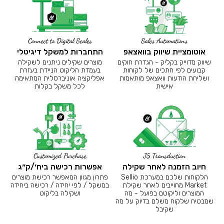
Connect to Digital Scales
Sales Automations
אוטומציית שיווק בוואצאפ
התחברות למשקל דיגיטלי
שיווק מדוייק בקליק - הגדרת חוקים
מוצרים שקילים ניתנים לשקילה
קבועים לפי חתכים של לקוחות
בעמדת הליקוט הניידת בעזרת
ושליחת הודעות וואצאפ מותאמות
אפליקציה אוניברסלית המתאימה
אישית
לכל משקל בקלות
Customized Purchase
J5 Transduction
חיוב הזמנה לאחר שקילה
אפשרות רכישה ביח׳/ק״ג
הלקוחות שלכם במערכת Sellio
פתרון מגוון המאפשר רכישת מוצרים
Market מחוייבים לאחר שקילת
במשקל / לפי יחידה / רכישה ביחידה
המוצרים וליקוטם בפועל - מה
ושקילה בליקוט
שמבטיח שלקוח משלם בדיוק על מה
שקיבל