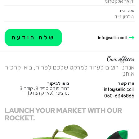
דואר אלקטרוני
טלפון נייד
info@sellio.co.il
Our offices
א
נ
ח
נ
ו
ר
ו
צ
י
ם
ל
ע
ז
ו
ר
ל
מ
ר
ק
ט
ש
ל
כ
ם
ל
פ
ר
ו
ח
,
ב
ו
א
ו
ל
ה
כ
י
ר
א
ו
ת
נ
ו
|
צרו קשר
בואו לביקור
רחוב פנחס ספיר 8, קומה 3
info@sellio.co.il
נס ציונה (פארק המדע)
050-6345866
LAUNCH YOUR MARKET WITH OUR
ROCKET.