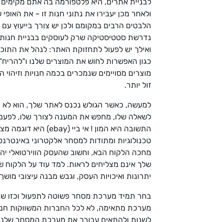
לבניית אתרים, היא פלטפורמה בה אתם מקימים חנ
ולאחר מכן יעבירו את נתוני חנות זו – את האופי
הלבטים הרבים במקומם ולכן יש צורך בייעוץ עם 
ואילך יש לפעול לתחזוקת האתר: לנהל את התוכן ש
כגון האפשרות לחוש את המוצרים שלנו ו"להריח" א
מוצרים מסויימים שנמכרים בכמה חנויות וזיהוי 
זול יותר.
למעשה, כאשר הגולש נכנס לאתר שלך, הוא לא מ
התשובה היא המון ! 
טכנולוגיות ומתודות למסחר אלקטרוני באינטרנט 
מחכה הלקוח הבא, וחשוב שהעסק הווירטואלי יהי
שלך אינם מצליחים לראות. למד עוד על הלקוח שלך
יתרונות ואיכויות העסק, וגבש מבנה עיצובי מושך י
בחר תמיד מערכת מסחר פשוטה לתפעול וכזו שתת
מערכת מתאימה, לא לכל החברות המשווקות חנויו
לשנות ולהתאים עבורך את מערכת המסחר שלנו מ