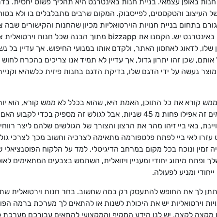
ות באופן עצמאי. בניית חנות באינטרנט היא תהליך פשוט יחסית. בדרך 
 של העיצוב והטקסטים, לפייסבוק. המקום שרבים מתבלבלים בו ולא בטוח
גורם בתחום בניית חנויות הוירטואליות מכיון שהחנות והקישורים שבה 
נדרשת סטטיסטיקה שרק לעוסקים בבניית חנות באינטרנט יש. הקמנו 
לו, לדאוג לאחסון האתר, ולקדם אותו במנועי החיפוש. אך עדיין בל נש
ותם, שכן זהו יתרון גדול, אך עדיין לא תמיד אנו צריכים בהכרח לחוש
המוצר נעשה על ידי הדגם שלו, בדיקת הדגם בחנות פיזית כלשהיא וקני
מש קורא את כל התוכן, האמת היא, שהוא בכלל לא ממש קורא, הוא י
לשאלה שלו, מחפש את המענה לצורך שלו, לפעמים זה אפילו פחות מ 45 שניות, אבל 
אי ביי (ebay) היא דוגמה מצויינת, באי ביי זיהו מהר את הרצון והצורך של הגולשים שלהם
עזרו לאי ביי לפתח פלטפורמה מתאימה לצרכיה וחשוב מכך לצרכי גולשי
ה זמין ונוכח בכל מקום במרחב הדיגיטלי. למד על הלקוח הפוטנציאל
 ופתח מיתוג יחודי ומעניין ויזואלית, השתמש בצבעים המתאימים לאופי
יחודי ומניע לפעולה.
ן לך את החופש להתעסק רק במה שחשוב. בחר חנות וירטואלית שתתאים
ת וירטואליות יש את היכולת לשנות או להתאים לך מערכת ברמה הפונק
קצה לקצה, יש לנו הידע המקיף והמקצועי להתאים עבורכם מערכת לתפ