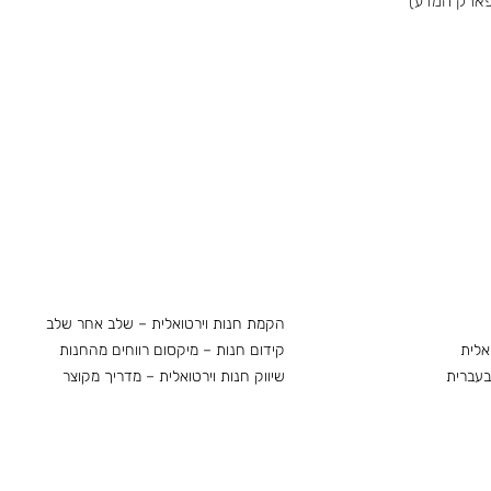
(פארק המדע)
הקמת חנות וירטואלית – שלב אחר שלב
אלית
קידום חנות – מיקסום רווחים מהחנות
בעברית
שיווק חנות וירטואלית – מדריך מקוצר
 לעסק
מיתוג עסקי בדגש על חנויות וירטואליות
אלית
UX/UI לחנות וירטואלית להגברת המכירות
ואלית
מדריכים
 וירטואלית
בניית חנות אונליין לפירות וירקות