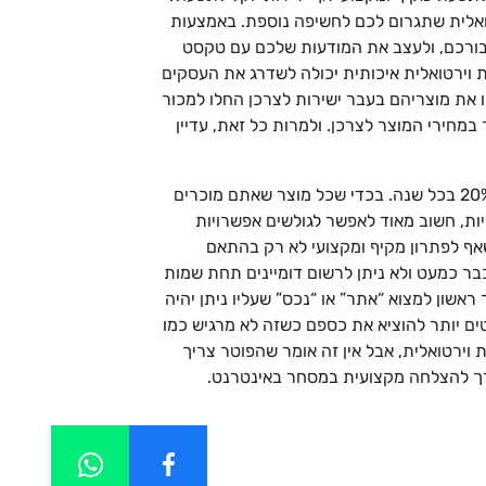
טואלית שתגרום לכם לחשיפה נוספת. באמצעות
עבורכם, ולעצב את המודעות שלכם עם טקסט
ת וירטואלית איכותית יכולה לשדרג את העסקים
 את מוצריהם בעבר ישירות לצרכן החלו למכור
במחירי המוצר לצרכן. ולמרות כל זאת, עדיין
אולם, האינטרנט אינו מחליף את החנויות. ח, האינטרנט הפך לכלי מכירות משמעותי, והמכירות בו גדלות בהיקף של כ-20% בכל שנה. בכדי שכל מוצר שאתם מוכרים
ריות, חשוב מאוד לאפשר לגולשים אפשרויות
שאף לפתרון מקיף ומקצועי לא רק בהתאם
בר כמעט ולא ניתן לרשום דומיינים תחת שמות
באינטרנט צריך דבר ראשון למצוא “אתר” או “נכס” שעליו ניתן יהיה
למספר רב של מותגים כמו hp, lenovo, ibm, dell, toshiba ועוד. אנשים נוטים יותר להוציא את כספם כשזה לא מרגיש כמו
וירטואלית, אבל אין זה אומר שהפוטר צריך
דרך להצלחה מקצועית במסחר באינטרנט.