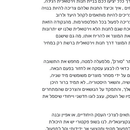
כלל יציעו לכם בניית חנות וירטואלית רגילה,
ים , איך וכיצד החנות שלהם צריכה להיות בנויה
צריכים להיות מותאמים לקהל היעד ולרוב
את bizzapp מתוך הבנה שכל חנות וירטואלית צריכה לפעול בכל הפלטפורמות. מהנקודה הזאת
כח שגם לחנות הלא וירטואלית שלנו יש יתרונות
 את המוצר או להריח אותו, מה גם שישנם
ית המוצר דרך חנות וירטואלית ברשת רק במחיר
ותר "סורק", מלמעלה למטה, מחפש את התשובה
לגולש זה מספיק בכדי לקבוע האם כדאי לו לבצע עסקה או לחזור בפעם הבאה.
 ליצר רווחים על ידי מסחר מוצרים משומשים מיד שניה,
ה, והשאר היסטוריה.. לא תמיד ברור היכן
י שלך, והתמקד על הנושאים והצרכים שהמתחרים
ו של העסק, עצב לוגו חדשני וייחודי שיסמל את
 לצרכי העסק היחודיים, או אפיין ובנה
ציונאלית. לנו בשופ פקטורי יש את היכולת
עול מקיף ומקצועי אך ידידותי וקל לתפעול.