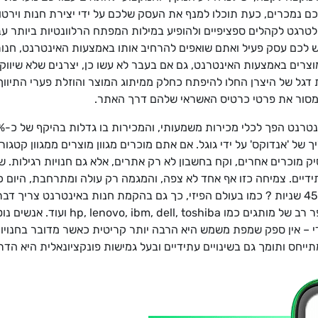
כם נמכרים, כעת תוכלו למנף את העסק שלכם על ידי יצירת חנות ויר
לטרגט לקהלים ספציפיים ולהופיע במילות המפתח הרלוונטיות ביותר 
יש לכם עסק פעיל ואתם שואפים להרחיב אותו באמצעות האינטרנט, חנו
צרים באמצעות האינטרנט, גם אם בעבר לא עשו כן, יצרנים שלא שיווקו
 דגל של היצרן החלו להיפתח כחלק ממיתוג המוצר והוזלת פערי התיווך 
 למסור את פרטי כרטיס האשראי שלהם דרך האתר.
 של 'אנדוקס' על ידי גוגל. אם אתם מוכרים מגוון מוצרים ממגוון קטגו
יק מוכרים אחרים, וקח בחשבון לא רק אתרים, אלא גם חנויות רגילות. 
דיים. צמיחה כזו אף אחד לא צפה, והמגמה רק עולה ומתרחבת, היום כ
גנריים בסיומת .קום. אז מה כבר ניתן להספיק ב 45 שניות ? כמו בעולם הפיזי, כך גם בהקמת חנות 
להקים את החנות המקוונת. בחנות חלקים 
י – אין ספק שמפת משמש היא הרבה יותר קריטית כאשר מדובר בחנויות 
יחס ותומך גם בשינויים עתידיים ובעל גמישות פונקציונאלית היא ה