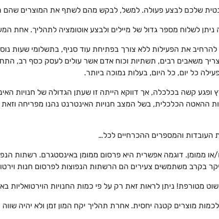
רנטית שלכם לבצע פעולה. למשל, לבקש מהם לשתף את המוצרים שהם ר
 ניתן לשלוח מספר גדול של מיילים ולבצע אוטומציה לתהליך. אחת המע
ן להרחיב את הפעילות ללא צורך בפתיחת עוד סניף, בתשלומי שעות נוס
 מצריך משאבים רבים, תשתיות וכוח אדם אשר עולים לעסק כסף רב, התח
לה כל יום, כל היום, בעלות נמוכה ביותר.
ופגע קשה בכלכלה, אך דווקא הייתה זו שעתן הגדולה של חנויות האינ
ות ההאטה הכלכלית, בשל המצב חנויות האינטרנט נהנו מפריחה וזאת 
ת העובדות והמספרים ההכרחיים לכל…
ו/או ממומן. דוגמה אפשרית היא פרסום ממומן באינסטגרם. רשתות הנפ
עיקר בקרב משתמשים צעירים הם הרשתות הנפוצות לפרסום חנות וירטוא
וט מטורפת! ניתן לראות זאת רק על פי כמות החנויות הוירטואליות בא
מות מוצרים קטנה יחסית. אחרת תהליך יקח המון זמן ולא יהיה שווה 