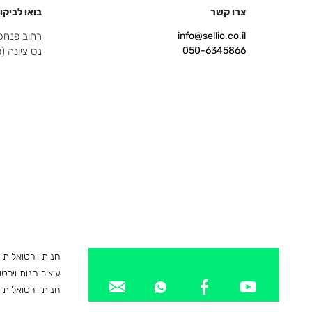
צרו קשר
בואו לביקו
info@sellio.co.il
רחוב פנחס ספיר 
050-6345866
נס ציונה 
חנות וירטואלית
עיצוב חנות וירטו
חנות וירטואלית 
חנות וירטואלית