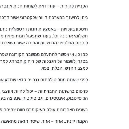
הפניית לקוחות – עודדו את לקוחות חנות אינט
ניתן להיעזר במערכת דיוור אלקטרוני אשר דרכה
חיסכון בעלויות – באמצעות חנות וירטואלית נית
תשלומי ארנונה וכו'. בעוד שתפעול חנות פיזית
ליהנות מפלטפורמת שיווק ומכירה אשר נשארת פעי
כמו כן, אי אפשר להתעלם ממשבר הקורונה שפרץ 
בסגר ולשמור על הגבלות של ריחוק חברתי, למר
למצב החדש והבלתי צפוי.
לפני שאתה מחליט לפתוח נגרייה כדאי שתדע א
פרסום ברשתות החברתיות – יכול להיות אורגני 
הן: פייסבוק, אינסטגרם, וגם טיקטוק שנפוצה ב
בשנים האחרונות עולם האיקומרס חווה צמיחה פש
הקמה ידנית, אחד – אחד. שיטה הזאת מתאימה לכ