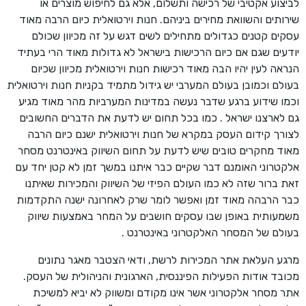
לביצוע אקטיבי של רכישה ותשלום, אלא גם לחיפוש מוצרים או
שירותים והשוואת מחירים ביניהם. חנות וירטואלית כיום הרבה מאוד
עסקים קטנים כגדולים מתחילים לשים דגש על זה מכיוון שכולם
יודעים שגם אם כיום הרכישות בישראל לא גדולות מאוד הרי בעתיד
הנראה לעין יהיו הבה מאוד רכישות חנות וירטואלית מכיוון שכיום
בעולם וכמובן בעולם המערבי יש גידול מתמיד בקניות חנות וירטואלית
וכמו שידוע ברגע שדבר נעשה במדינות המערביות מהר מאוד מגיע
גם לארצנו ישראל . כמו בכל תחום יש לדעת את הדברים החשובים
לצורך קידום העסק במקרא של חנות וירטואלית ישנם כיום הרבה
מאוד מחקרים טובים שיש לדעת על תחום השיווק באינטרנט מסחר
אלקטרוני האומנם דבר שקיים כבר איתנו במשך זמן לא קטן יחד עם
זאת ברור שזה לא כמו העולם הפיזי של השיווק והמכירות שאיתנו
כבר הרבהה מאוד זמן ואפשר לומר שרק לאחרונה ישנה התקדמות
משמעותית באופן שבו עסקים חושבים על המחר באמצעות שיווק
בעולם של המסחר האלקטרוני באינטרנט .
מרגע העלאת אתר המכירות לרשת, ודאי הצטבר מאגר נתונים
מכובד אודות הפעילות הפיננסית, הארגונית והניהולית של העסק.
אתר מסחר אלקטרוני אשר אינו מקודם ומשווק לא יביא למשיכת