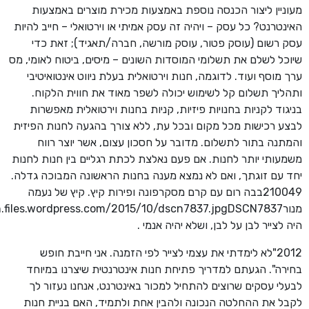
מעוניין ליצור הכנסה נוספת באמצעות מכירת מוצרים באמצעות
האינטרנט? כל עסק – ויהיה זה עסק אמיתי או וירטואלי – חייב להיות
עסק רשום (עוסק פטור, עוסק מורשה, חברה/תאגיד); זאת כדי
שיוכל לשלם את תשלומי המוסדות השונים – מיסים, ביטוח לאומי, מס
ערך מוסף ועוד. לדוגמה, חנות וירטואלית בעלת ניווט אינטואיטיבי
ותהליך תשלום קל לשימוש יכולה לשפר מאוד את חווית הלקוח.
בניגוד לקניות בחנויות פיזיות, קניות בחנות וירטואלית מאפשרות
לבצע רכישות מכל מקום ובכל עת, ללא צורך בהגעה לחנות הפיזית
והמתנה בתור לתשלום. מדובר על חסכון עצום, אשר יוצר רווח
משמעותי יותר לחנות. אם פעם נאלצת לכתת רגליים בין חנות לחנות
יחד עם זוגתך, ואם לא נמצא מענה בחנות הראשונה המבוכה גדלה.
210049בבה רום עם קרם מסקרפונה ופירות קיץ. קיץ של נעמה
היה לצייר לבן על לבן, ושלא יהיה אנמי .
2012"לא לימדתי את עצמי לצייר לפי הזמנה. אני חייבת חופש
בחירה". הגעתם למדריך פתיחת חנות אינטרנטית שיצרנו במיוחד
לבעלי עסקים שרוצים להתחיל למכור באינטרנט, אנחנו נעזור לך
לקבל את ההחלטה הנכונה ולהבין אחת ולתמיד, האם בניית חנות