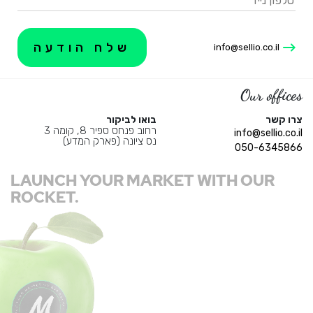
info@sellio.co.il
Our offices
צרו קשר
בואו לביקור
רחוב פנחס ספיר 8, קומה 3
info@sellio.co.il
נס ציונה (פארק המדע)
050-6345866
LAUNCH YOUR MARKET WITH OUR
ROCKET.