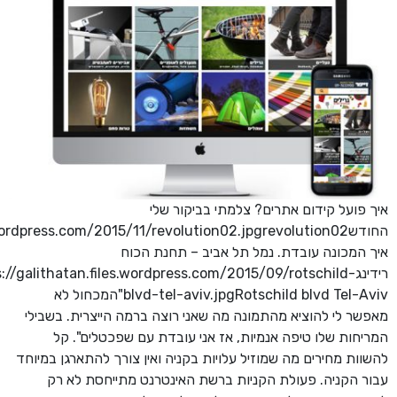
איך פועל קידום אתרים? צלמתי בביקור שלי
איך המכונה עובדת. נמל תל אביב – תחנת הכוח
רידינגs://galithatan.files.wordpress.com/2015/09/rotschild
blvd-tel-aviv.jpgRotschild blvd Tel-Aviv"המכחול לא
מאפשר לי להוציא מהתמונה מה שאני רוצה ברמה הייצרית. בשבילי
המריחות שלו טיפה אנמיות, אז אני עובדת עם שפכטלים". קל
להשוות מחירים מה שמוזיל עלויות בקניה ואין צורך להתארגן במיוחד
עבור הקניה. פעולת הקניות ברשת האינטרנט מתייחסת לא רק