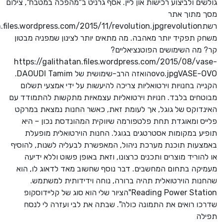
גולשים ולביצוע רכישות און ליין. אסף גרניט ב"מהפכה במטבח", צילום
מסך מתוך אתר
משחק תפקיד יותר מאהבה. מה מתאים יותר לצינון שמפניה מבטון
קר? מה השימושים הפוטנציאליים?
https://galithatan.files.wordpress.com/2015/08/vase-
ovo.jpgVASE-OVOהואזה הרב-שימושית של DAOUDI Tamim.
הקנייה בחנויות וירטואליות צריכה להיעשות על ידי אמצעי תשלום
מבוטחים בלבד. חנויות וירטואליות עצמאיות מתקשות להתמודד עם
האינדוקס של גוגל, אך לעומת זאת, כאשר החנות נמצאת במרקט
פלייס ומאוגדת תחת פלטפורמה שיווקית המהונדסת נכון – היא
תופיע במקומות אסטרטגים בגוגל. החנות הוירטואלית מופעלת
באמצעות תוכנת מערכת ניהול, המאפשרת לבעליה לשנות, להוסיף
או להוריד מוצרים ותכנים כרצונו, וזאת באופן פשוט וללא ידיעה
מעמיקה בתחום המחשבים. דבר נוסף שחשוב מאד לדאוג לו, הוא
שהחנות הוירטואלית תהיה ברורה, נוחה וידידותית למשתמש.
Reading Power Station"הציור שלי הוא סוג של קליידוסקופ
שדרכו רואים את התמונה כולה". שבתה את לבי ועזרה לי לנסח
תפילה