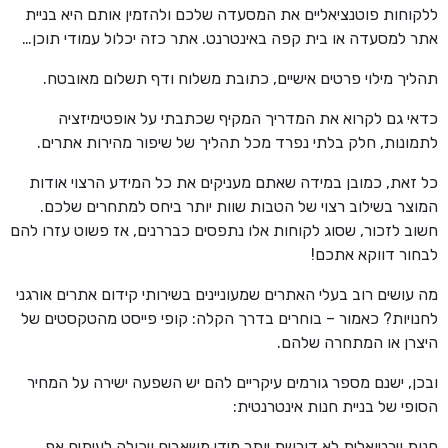
ללקוחות פוטנציאליים את המסעדה שלכם ולהזמין אותם היא בניית
אתר למסעדה או בית קפה באינטרנט. אתר כזה יכלול עמודי תוכן…
תהליך מילוי פרטים אישיים, כתובת משלוח ודף תשלום מאובטח.
כדאי גם לקרוא את המדריך המקיף שכתבתי על אופטימיזציה
לתמונות, חלק בלתי נפרד מכל תהליך של שיפור מהירות אתרים.
כל זאת, כמובן במידה שאתם מעניקים את כל המידע הרצוי אודות
המוצר בשילוב רצוי של הטבות שוות יותר ביחס למתחרים שלכם.
חשוב לזכור, שסוג לקוחות אלו נתפסים כבררנים, אז פשוט עזרו להם
לבחור דווקא אתכם!
מה עושים רוב בעלי האתרים שמעוניינים בשירותי קידום אתרים אורגני
לחנויות? כאמור – בוחרים בדרך הקלה: קופי פייסט מהטקסטים של
היצרן או המתחרה שלהם.
ובכן, ישנם מספר גורמים עיקריים להם יש השפעה ישירה על המחיר
הסופי של בניית חנות אינטרנטית:
חנות וירטואלית לא דורשת יותר מידי משאבים ויכולה לעיתים אף