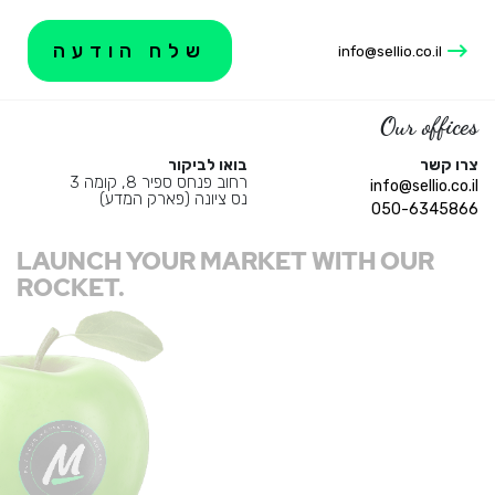
info@sellio.co.il
Our offices
צרו קשר
בואו לביקור
רחוב פנחס ספיר 8, קומה 3
info@sellio.co.il
נס ציונה (פארק המדע)
050-6345866
LAUNCH YOUR MARKET WITH OUR
ROCKET.