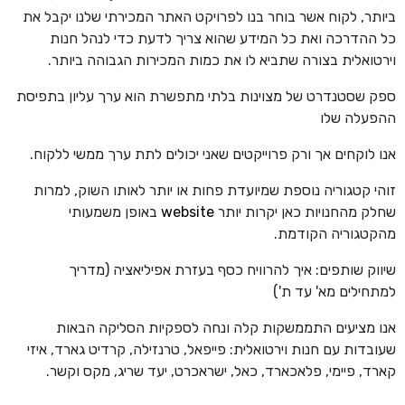
ביותר, לקוח אשר בוחר בנו לפרויקט האתר המכירתי שלנו יקבל את
כל ההדרכה ואת כל המידע שהוא צריך לדעת כדי לנהל חנות
וירטואלית בצורה שתביא לו את כמות המכירות הגבוהה ביותר.
ספק שסטנדרט של מצוינות בלתי מתפשרת הוא ערך עליון בתפיסת
ההפעלה שלו
אנו לוקחים אך ורק פרוייקטים שאני יכולים לתת ערך ממשי ללקוח.
זוהי קטגוריה נוספת שמיועדת פחות או יותר לאותו השוק, למרות
שחלק מהחנויות כאן יקרות יותר
website
באופן משמעותי
מהקטגוריה הקודמת.
שיווק שותפים: איך להרוויח כסף בעזרת אפיליאציה (מדריך
למתחילים מא' עד ת')
אנו מציעים התממשקות קלה ונחה לספקיות הסליקה הבאות
שעובדות עם חנות וירטואלית: פייפאל, טרנזילה, קרדיט גארד, איזי
קארד, פיימי, פלאכארד, כאל, ישראכרט, יעד שריג, מקס וקשר.