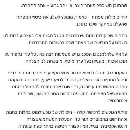
שהתוכן משוכפל מאתר היצרן או יותר גרוע – אתר מתחרה.
קידום מילות מפתח – כאמור, מומלץ לשלב את ביטויי המפתח
שהעלנו במחקר שלנו בתוכן.
בתחום של קידום חנות אינטרנטית בגוגל תגיות אלו בעצם עוזרות לנו
לשלוט על הנראות של האתר שלנו ברשתות החברתיות.
על אף שלאלמנטים הטכניים יש משמעות רבה כאן, כל עוד נקפיד על
תוכן איכותי, מעניין ובעל ערך מוסף, מובטחת לנו הצלחה.
באקספרט, תוכלו למצוא מבחר אנשי מקצוע מומחים מתחומי בניית
וניהול החנויות הווירטואליות, שיוכלו לסייע בייעוץ, בהכוונה ובהקמת
החנות המושלמת עבורכם, כדי שגם אתם תוכלו להתחיל ליהנות
מפוטנציאל הצמיחה, החשיפה והרווח מסביב לשעון, של חנות
אינטרנטית.
פיתוי הגולשים לרכישה קלה – היכולת של גולש לנווט בקלות בחנות
ולהתרשם מהמוצרים תוך כדי הפעלת המשתמש בצורה
אינטראקטיבית ובניית אמון לצורך רכישה באתר כעת ובעתיד.