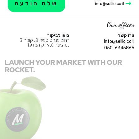
info@sellio.co.il
Our offices
צרו קשר
בואו לביקור
רחוב פנחס ספיר 8, קומה 3
info@sellio.co.il
נס ציונה (פארק המדע)
050-6345866
LAUNCH YOUR MARKET WITH OUR
ROCKET.