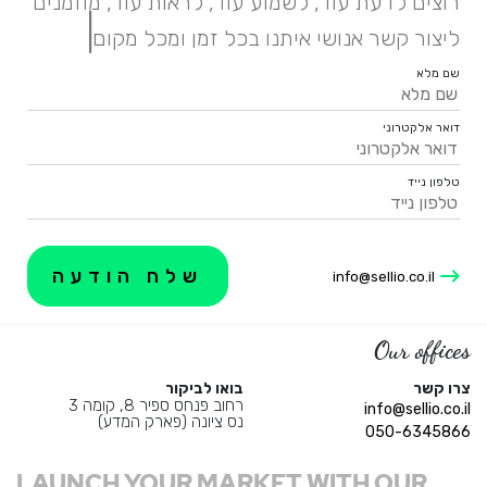
רוצים לדעת עוד, לשמוע עוד, לראות עוד, מוזמנים
|
ליצור קשר אנושי איתנו בכל זמן ומכל מקום.
שם מלא
דואר אלקטרוני
טלפון נייד
info@sellio.co.il
Our offices
צרו קשר
בואו לביקור
רחוב פנחס ספיר 8, קומה 3
info@sellio.co.il
נס ציונה (פארק המדע)
050-6345866
LAUNCH YOUR MARKET WITH OUR