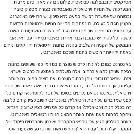
אטרקטיבית ובמצלמה עם איכות צילום גבוהה מאד. כיום מרבית
המערכות של חנויות וירטואליות מאובטחות בצורה מספיק טובה
ובטוחה שמאפשרת רכישה כמעט ללא סיכון. יש הרואים באינטרנט
הקניון הגדול בעולם, בו נפתחים מדי יום חנויות וירטואליות חדשות
עם נתונים מרשימים של מחזורים הגדלים בצורה משמעותית משנה
לשנה. כל לקוח יש כמובן הבנה אחרת באינטרנט יחד עם זאת אם
הממשק של הקניה והשלבים בקניה בחנות וירטואלית יהיו קלים ונוחים
באמת יהיו יותר רוכשים בחנות שלכם באינטרנט .
באינטרנט כמובן לא ניתן לרכוש מוצרים במזומן כפי שעושים בחנות
רגילה שניתן למצוא ברחוב, אלה משלמים באמצעות כרטיס אשראי,
ויזה, ישראכרט וכולי. ניתן לבחור מוצרים ואם רוצים כמובן גם לוותר
עליהם, אך בסופו של דבר, כמו במציאות גם ברכישה באתר של חנות
וירטואלית באינטרנט אנו מגיעים בסופו של דבר לקופה. אז קודם כל
לפני שמדברים על חנות וירטואלית באינטרנט חשוב לציין קודם כל מה
זה בכלל חנות וירטואלית? אז קודם כל אני חייב לציין שרובינו הגדול
ניתקל לפחות פעם אחת באתר המציג חנות וירטואלית באינטרנט.
לאחר הטלפון הגיע אלי טכנאי המקררים ואיבחן שהכרטיס פיקוד של
המקרר יעלה כולל עבודה אלף חמש מאות שח ברגע ששמעתי אומר