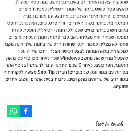
שהלקוח יצא מן האתר. גם באינטרנט נחשב כמה כסף יעלה לנו
להקים עסק פשוט ביותר של חנות וירטואלית למכירת מוצרים
מסויימים. פיתוח אתרי האינטרנט מתבצע עם מערכת בנייה
המתקדמת ביותר בשוק האתרים- וורדפרס. כיום, האינטרנט תופס
מקום חשוב ביותר בחיים שלנו ולכן חנות וירטואלית הופכת להיות
תופעה שכיחה ואף מצליחה. אם כבר פתחת חנות העלתה מוצרים
ואתה לא מצליח למכור, יתכן שחווית הרכישה בחנות שלך אינה מקנה
לגולש את מלוא הנוחות לבצע רכישה אצלך. ייתכן שיהיה עליך
להפעיל מחדש את מחשב Windows שלך לאחר מכן כדי לסיים את
התקנת העדכונים. לאחר 3 שנים התקנון עובר לרשותך! בנוסף אתר
מכירות עם מגוון ענק של מוצרים! חברת Seo-Tip מציעה ללקוחותיה
מגוון רחב של שירותים מתקדמים, לרבות בניית אתרים ועיצוב אתרים
שיווקיים.
Get in touch