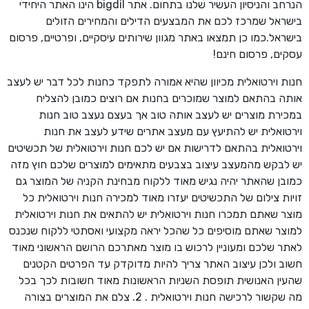
הנרחב והניסיון העשיר שלנו בתחום. אתר bigdil הינו האתר היחידי
בישראל שמרכז לכם את המבצעים הדילים והמחירים הזולים
בישראל.כמו כן תמצאו באתר מגוון שירותים עיסקיים, ופרטיים, פרסום
עסקים, פרסום חינם!
חנות וירטואלית מכיוון שהיא אמורה לתפקד כחנות לכל דבר יש לעצב
אותה בהתאם למוצר שמוכרים בחנות אם רוצים כמובן להצליח
במכירת מוצרים יש לעצב אותה טוב אך בעצם נעצב טוב חנות
וירטואלית יש להתיעץ עם מעצב אתרים שידע לעצב את חנות
וירטואלית בהתאם לדרישות אם יש לכם חנות וירטואלית של תכשיטים
יש לבקש מהמעצב עיצוב בצבעים מתאימים למוצרים שלכם חוץ מזה
כמובן שהאתר יהיה נגיש מאוד ללקוח מבחינת הקניה של המוצר גם
זויות צילום של התכשיטים יעזרו מאוד למכירה חנות וירטואלית כל
מוצר שאתם תמכרו חנות וירטואלית יש להתאים את חנות וירטואלית
למוצר שאתם מוסיפים כל שהכל יראה מקצועי ואסתטי ללקוח שנכנס
לאתר שלכם ומעוניין לרכוש בו מוצר מאתרכם הרושם הראשוני מאוד
חשוב ולכן עיצוב האתר צריך להיות מדוקדק עד הפרטים הקטנים
שהעין האנושית תופסת השניות הראשונות מאוד חשובות לכך בכל
מה שקשור לרכישה חנות וירטואלית . 2. צלם את המוצרים בצורה