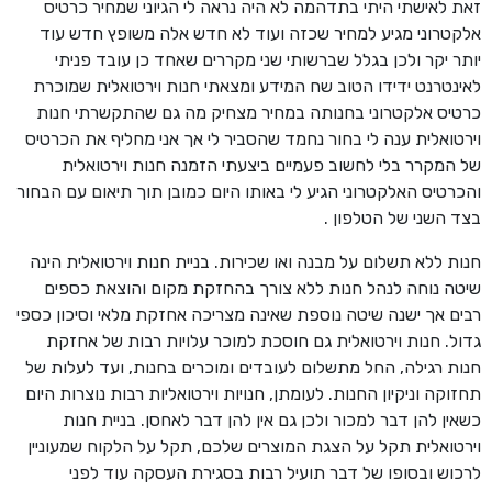
זאת לאישתי היתי בתדהמה לא היה נראה לי הגיוני שמחיר כרטיס
אלקטרוני מגיע למחיר שכזה ועוד לא חדש אלה משופץ חדש עוד
יותר יקר ולכן בגלל שברשותי שני מקררים שאחד כן עובד פניתי
לאינטרנט ידידו הטוב שח המידע ומצאתי חנות וירטואלית שמוכרת
כרטיס אלקטרוני בחנותה במחיר מצחיק מה גם שהתקשרתי חנות
וירטואלית ענה לי בחור נחמד שהסביר לי אך אני מחליף את הכרטיס
של המקרר בלי לחשוב פעמיים ביצעתי הזמנה חנות וירטואלית
והכרטיס האלקטרוני הגיע לי באותו היום כמובן תוך תיאום עם הבחור
בצד השני של הטלפון .
חנות ללא תשלום על מבנה ואו שכירות. בניית חנות וירטואלית הינה
שיטה נוחה לנהל חנות ללא צורך בהחזקת מקום והוצאת כספים
רבים אך ישנה שיטה נוספת שאינה מצריכה אחזקת מלאי וסיכון כספי
גדול. חנות וירטואלית גם חוסכת למוכר עלויות רבות של אחזקת
חנות רגילה, החל מתשלום לעובדים ומוכרים בחנות, ועד לעלות של
תחזוקה וניקיון החנות. לעומתן, חנויות וירטואליות רבות נוצרות היום
כשאין להן דבר למכור ולכן גם אין להן דבר לאחסן. בניית חנות
וירטואלית תקל על הצגת המוצרים שלכם, תקל על הלקוח שמעוניין
לרכוש ובסופו של דבר תועיל רבות בסגירת העסקה עוד לפני