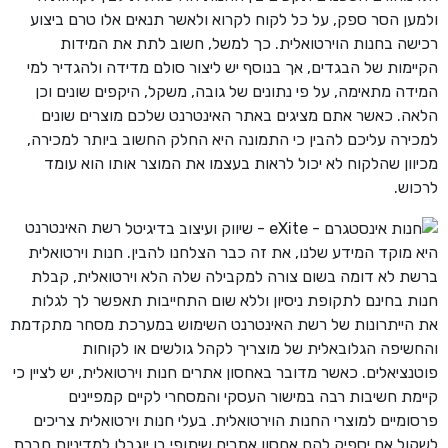
ולמען הסר ספק, על כל לקוח לקרוא ולאשר תנאים אלו טרם ביצוע
רכישה בחנות הוירטואלית. כך למשל, חשוב לתת את המידות
הקיימות של הבגדים, אך בנוסף יש ליצור סולם מדידה ולהגדיר למי
המידה מתאימה, על פי נתונים של גובה, משקל, היקפים שונים וכן
הלאה. כאשר אתם מציגים באתר האינטרנט שלכם מוצרים שונים
למכירה עליכם להבין כי התמונה היא החלק החשוב ביותר למכירה,
מכיוון שהלקוח לא יכול לראות בעצמו את המוצר אותו הוא עומד
לרכוש.
רשת האינטרנט
היא מוקד המידע שלנו, את זה כבר הצלחנו להבין. חנות וירטואלית
ברשת לא דומה בשום צורה למקבילה שלה הלא וירטואלית, קבלת
חנות בחינם לתקופת ניסיון וללא שום התחייבות תאפשר לך לגלות
את הייתרונות של רשת האינטרנט השימוש במערכת מסחר מתקדמת
והחשיפה הגלובאלית של מוצריך לקהל גולשים או לקוחות
פוטנציאלים. כאשר מדובר באחסון אתרים חנות וירטואלית, יש לציין כי
קיימת חשיבות רבה במישור העסקי והמסחרי לקיים קמפיינים
פרסומיים למוצרי החנות הוירטואלית. בעלי חנות וירטואלית צריכים
לשקול אם יספיק להם אחסון אתרים שיתופי בו יוגבלו למדיניות חברת