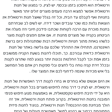
וירטואלית הוא חיסכון בזמן ובכסף. יש לציין, כי במגוון של חנות
וירטואלית אפשר למצוא הרבה פעמים מוצרים זולים יותר מאשר
בחנויות ואף לקבלם עד הבית, וכל זה בגלל שאצל חנות וירטואלית אין
הוצאות נלוות כמו שכר עובדים ושכר דירה. יש לשים לב שבחרתם
בחנות מוכרת עם הרבה לקוחות שכתבו פידבק חיובי וזה מעלה את
הביטחון בקנייה של מוצרים מחנות זו. אם אתם חפצים לקנות מוצר
כלשהו באחת מתוך חנויות וירטואליות רבות שמתנהלות כיום ברשת
האינטרנט, תתחילו את התהליך שלכם עם גלישה באתר של חנות
וירטואלית כדאית עבורכם. כך, תוכלו ליהנות בשעת הקנייה ממשובים
בזמן אמת וכך לקבל החלטות נכונות יותר בנוגע למה שתרצו לקנות
ובכלל זירת קניה נוחה בלי לחצים ובלי ספקות רק אתם מול המחשב
בלי איש מכירות שינסה לדחוף לכם את המוצר שלו .
אין היום אנשים שלא בוחרים או בחרו לקנות דרך האפשרות של חנות
וירטואלית. יש לציין כי דרך נוחה לחיפוש מוצרים בכל חנות וירטואלית,
היא על ידי תיבת חיפוש טקסטואלית, או באמצעות מנוע חיפוש פנימי
המובנה בחנות הוירטואלית. בקרוב פותח חנות וירטואלית, איך זה
הולך מבחינת מס ההכנסה? חנות וירטואלית, בניגוד לחנות פיזית
הממוקמת ברחוב או בקניון למשל, מאפשרת פעילות של קניית