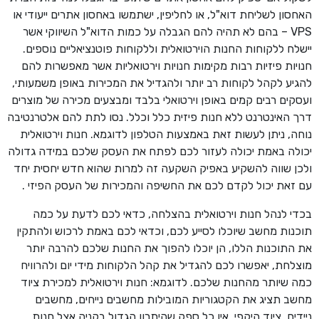
האחסון לשליחת דוא"ל, או לחליפין, ישתמשו באחסון אתרים ייעודי או
VPS – בהם לא תהיה להם הגבלה על כמות הדוא"ל השיווקי אשר
יישלח ללקוחות החנות הוירטואלית וללקוחות פוטנציאליים נוספים.
חנויות פיזיות רבות מקימות חנויות וירטואליות אשר מאפשרות להם
להגיע לקהל לקוחות רב יותר ולהגדיל את המכירות באופן משמעותי,
ועסקים רבים קמים באופן וירטואלי בלבד ומבצעים מכירה של מוצרים
דרך האינטרנט ללא חנות פיזית כלל וכלל. נסו לתת להם אלטרנטיבה
נוחה, ניתן לעשות זאת באמצעות הטלפון לדוגמא. חנות וירטואלית
יכולה באמת יכולה לעזור לכם לפתח את העסק שלכם במידה גדולה
ולכן שווה להשקיע באפיק השקעה זה למרות שהוא חדש יחסית יחד
עם זאת יכול לקדם לכם את החשיפה והמכירות של העסק הפיזי .
בכדי לנהל חנות וירטואלית בהצלחה, כדאי לכם לדעת על כמה
תוכנות מחשב שיוכלו לסייע לכם, וכדאי לכם באמת לרכוש ולהתקין
את התוכנות הללו, הן יוכלו להפוך את החנות שלכם להרבה יותר
מוצלחת, יאפשרו לכם להגדיל את קהל הלקוחות מידי יום ולהרוויח
כמה שיותר מהחנות שלכם. לדוגמא: חנות וירטואלית למכירת ציוד
מחשב תציג את הקטגוריות המובילות מחשבים נייחים, מחשבים
ניידים, ציוד היקפי. אין כל ספק שהיתרון הגדול בקניה אצל חנות