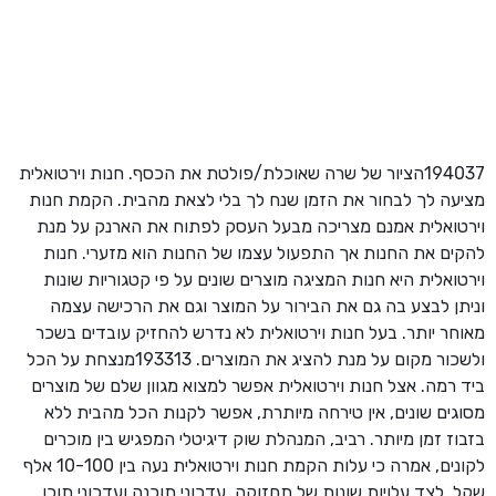
194037הציור של שרה שאוכלת/פולטת את הכסף. חנות וירטואלית
מציעה לך לבחור את הזמן שנח לך בלי לצאת מהבית. הקמת חנות
וירטואלית אמנם מצריכה מבעל העסק לפתוח את הארנק על מנת
להקים את החנות אך התפעול עצמו של החנות הוא מזערי. חנות
וירטואלית היא חנות המציגה מוצרים שונים על פי קטגוריות שונות
וניתן לבצע בה גם את הבירור על המוצר וגם את הרכישה עצמה
מאוחר יותר. בעל חנות וירטואלית לא נדרש להחזיק עובדים בשכר
ולשכור מקום על מנת להציג את המוצרים. 193313מנצחת על הכל
ביד רמה. אצל חנות וירטואלית אפשר למצוא מגוון שלם של מוצרים
מסוגים שונים, אין טירחה מיותרת, אפשר לקנות הכל מהבית ללא
בזבוז זמן מיותר. רביב, המנהלת שוק דיגיטלי המפגיש בין מוכרים
לקונים, אמרה כי עלות הקמת חנות וירטואלית נעה בין 10-100 אלף
שקל, לצד עלויות שונות של תחזוקה, עדכוני תוכנה ועדכוני תוכן