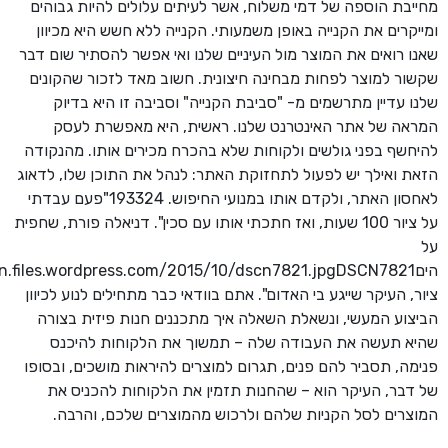
מחייבת הוספה של דמי משלוח, אשר לעיתים עלולים להיות גבוהים
ומייקרים את הקנייה באופן משמעותי. הקנייה ללא חשש היא מכיוון
שאנו רואים את המוצר מול העיניים שלנו ואי אפשר להסתיר שום דבר
שקשור למוצר לפחות מבחינה חיצונית. חשוב מאד לזכור שהקונים
שלנו עדיין מתרשמים מ- "סביבת הקנייה" וסביבה זו היא בדיוק
המראה של אתר האינטרנט שלנו. ראשית, היא מאפשרת לעסק
להיחשף בפני גולשים ולקוחות שלא בהכרח מכירים אותו. מהנקודה
הזאת ואילך יש לפעול לתחזוקת האתר: לנהל את התוכן שלו, לדאוג
לאחסון האתר, ולקדם אותו במנועי החיפוש. 193324"פעם עבדתי
על ציור 100 שעות, ואז חתכתי אותו עם סכין". דניאלה פורת, שחפית
על
ציור, העיקר שייגע בי האדום". אתם בוודאי כבר מתחילים לנוע לכיוון
הביצוע המעשי, ונשאלת השאלה איך מתכננים חנות פיזית בצורה
שהיא תעשה את העבודה שלה – תמשוך את הלקוחות להיכנס
פנימה, תסביר להם פנים, תגרום למוצרים להיראות מושכים, ובסופו
של דבר, העיקר הוא – שהחנות תזמין את הלקוחות להכניס את
המוצרים לסל הקניות שלהם ולרכוש מהמוצרים שלכם, והרבה.