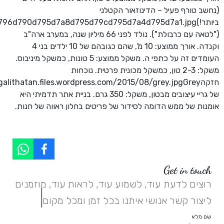
(נחשב טורף פעיל – הדינוזאור הקטלני
("לטאה עם כרבולת"). נולד לפני 66 מיליון שנה, במערב ארה"ב
וקנדה. אורך ממוצע: 10 מ', שהם כגובהם של 10 ילדים בני 4
העומדים זה על כתפי ה. משקל ממוצע: 5 טונות, כמשקל מיניבוס.
משקל: 2-3 טון, כמשקל מכונית פרטית. נוכחות
של גריי עיצובים מבטון, משקל: 350 גרם. בניית אתר תדמיתי היא
אומנות של ממש הדומה לסידור של פריטים בחלון ראווה של חנות.
Get in touch
רוצים לדעת עוד, לשמוע עוד, לראות עוד, מוזמנים
|
ליצור קשר אנושי איתנו בכל זמן ומכל מקום.
שם מלא