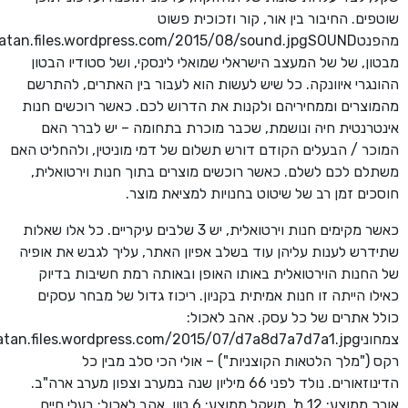
שוטפים. החיבור בין אור, קור וזכוכית פשוט
מבטון, של של המעצב הישראלי שמואלי לינסקי, ושל סטודיו הבטון
ההונגרי איוונקה. כל שיש לעשות הוא לעבור בין האתרים, להתרשם
מהמוצרים וממחיריהם ולקנות את הדרוש לכם. כאשר רוכשים חנות
אינטרנטית חיה ונושמת, שכבר מוכרת בתחומה – יש לברר האם
המוכר / הבעלים הקודם דורש תשלום של דמי מוניטין, ולהחליט האם
משתלם לכם לשלם. כאשר רוכשים מוצרים בתוך חנות וירטואלית,
חוסכים זמן רב של שיטוט בחנויות למציאת מוצר.
כאשר מקימים חנות וירטואלית, יש 3 שלבים עיקריים. כל אלו שאלות
שתידרש לענות עליהן עוד בשלב אפיון האתר, עליך לגבש את אופיה
של החנות הוירטואלית באותו האופן ובאותה רמת חשיבות בדיוק
כאילו הייתה זו חנות אמיתית בקניון. ריכוז גדול של מבחר עסקים
כולל אתרים של כל עסק. אהב לאכול:
רקס ("מלך הלטאות הקוצניות") – אולי הכי סלב מבין כל
הדינוזאורים. נולד לפני 66 מיליון שנה במערב וצפון מערב ארה"ב.
אורך ממוצע: 12 מ', משקל ממוצע: 6 טון. אהב לאכול: בעלי חיים