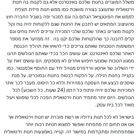
משלל המוצרים בחנות שלכם באינטרנט אלא גם לקנות בה חנות
וירטואלית שתעוצב בצורה מושכת כמו ממש חנות פיזית תצליח
לממש את הפוטנציאל הגלום בה וגם למכור יפה בשביל החברה חוץ
מהעיצוב המתאים יש לתכנן את החנות שגם ללקוחות יהיה נוח וקל
לקנות מוצרים באתר שלכם שלבי המכירה צריכים להיות נוחים וגם
קלים להבנה כך שהלקוחות שלכם יקנו בה . זה ממזער את מספר
המשימות הטכניות שאתם צריכים כדי להאיץ את תהליך הכנסת
האתר שלכם לאינטרנט. אנו עושים הכל בכדי שאתם הגולשים תהנו
ממגון הטבות שמנועי חיפוש אחרים לא מספקים. הם עושים זאת על
ידי השילוב של אחסון וורדפרס מנוהל יחד עם התוסף אלמנטור. כמו
בקנייה בחנות רגילה, על הלקוח לבטוח בחנות ובמוכרים, על מנת
שיסכים לבצע את העסקה במהירות וללא כל היסוס. מעבר לכך אתר
המכירות שלכם יהיה פתוח כל הזמן (24 שעות, כל השבוע) לכל
הגולשים. היום יותר מתמיד חנות וירטואלית הפכה לכלי שימושי ויעיל
מאוד לכל בית עסק.
בישראל לא לכל חנות גדולה או רשת מוכרת יש חנות וירטואלית אך
אט אט תחום זה מתפתח ואפשר למצוא חנויות רבות יותר
שמתפתחות ומתקדמות במישור זה. קנייה באמצעות חנות וירטואלית