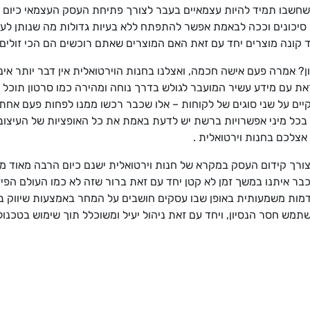
שחשבו תמיד להיות עצמאיים בעבר לצורך פתיחת העסק העצמאי כיום אפ
ת סיכונים וככה לבאמת אפשר להתפתח ללא בעיות גדולות מה שנותן ל
ד קונה מוצרים יחד עם זאת האם המוצרים שאתם רוכשים הם הכי זולים ו
ן? אמרה פעם אישה חכמה, ואצלנו בחנות הוירטואלית אין דבר יותר אינ
את עם מידע עשיר המועבר לגולש בדרך נוחה ומהירה כמו סרטון תוכל ל
ם על שני סוגים של לקוחות – אלו שכבר רכשו ממנו לפחות פעם אחת, ו
א בכל מיני אפשרויות ברשת יש לדעת באמת את כל האופציות של העיצו
צלכם בחנות וירטואלית .
ורך קידום העסק במקרא של חנות וירטואלית ישנם כיום הרבה מאוד מ
ר איתנו במשך זמן לא קטן יחד עם זאת ברור שזה לא כמו העולם הפיז
מות משמעותית באופן שבו עסקים חושבים על המחר באמצעות שיווק בע
תמש חסר הנסיון, ויחד עם זאת ניהול יעיל ומשוכלל תוך שימוש בטכנ