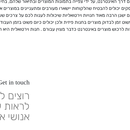
ם דרך האינטרנט, על ידי צפייה בתמונות המוצרים ובתיאור שלהם, בח
ס אשראי. על ידי השקעה בעיצוב UX/UI, עסקים יכולים להבטיח שהלקוחות יישארו מעורבים ומתענ
ם ישנן הרבה מאוד חנויות וירטואליות שיכולות לענות לכם על צרכים ש
וט זמן לבדוק מוצרים בחנות פיזית ולכן יכולים כיום פשוט בזמן העבוד
ת לרכוש מוצרים באינטרנט כדבר מצוין עבורם . חנות וירטואלית היא 
Get in touch
רוצים ל
לראות ע
אנושי א