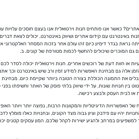
אתרים? כאשר אנו פותחים חנות וירטואלית אנו בעצם חוסכים עלויות עס
נות באינטרנט עם קידום אתרים ושיווק באינטרנט, יכולים לצאת דברים
יתה נראת בגדר דימיון כיום זהו עולם אחר בזכות המסחר האלקטרוני א
חים גם המוכרים שיכולים להחשף לכמות מטורפת של קונים. ב.
עיות או חוות דעת של רוכשים אחרים. חנות וירטואלית יכולה לסדר לכם
 הזמן אלה גם מבחינת האפשרות למידע זמין ורב שיש באינטרנט וכך אתם
ים את התמונה הכוללת בצורה הטובה ביותר שקיימת כיום. מבחינת ה
ט בין חנויות שונות. על ידי שיווק בלתי פוסק של האתר וחשיפתו בפני
ות או לבית העסק ולבצע רכישה.
 של האפשרויות הדיגיטליות והמקוונות הרבות, נפוצה יותר ויותר הא
יות יהיו עם פידבק וציון גבוה מצד הקונים, ובחנויות כאלו מומלץ לדב
שפיעים במרחב ולהגיע ישירות לקהל שלכם. המון עסקים קטנים יכולי