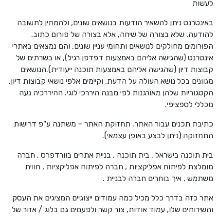
לעשות
באינטרנט ניתן להשאיר הודעות בנושאים שונים, ולהמתין לתשובה
להודעה, שלא בצורה של שיחה, אלא בצורה של פורום כתוב.
הפורומים מחולקים לנושאים ותחומי עניין שונים, והם נמצאים באתרי
אינטרנט (שהגישה אליהם באמצעות דפדפן רגיל), או בשרתים של
קבוצות דיון (שהגישה אליהם באמצעות תוכנה ייעודית).הנושאים
מגוונים בכל נושא העולה על הדעת, וקיימים אלפי נושאי קבוצות דיון.
הקטגוריות שלהן מאורגנות לפי מבנה היררכי לוגי. ההיררכיה נעה
מכללי לספציפי.
כתיבת תכנים עבור האתר. תחזוקת האתר – משתנה ע"פ דרישות
התחזוקה (ניתן לבצע באופן עצמאי).
בית תוכנה בישראל , בית תוכנה , בניית אתרים בוורדפרס , חברה
מומלצת לפיתוח אפליקציות , חברה לפיתוח אפליקציות , חווית
משתמש , איך בוחרים חברה לבניית .
אתר כזה בדרך כלל מכיל כמה עמודים ייצוגיים המציגים את העסק
והשירותים שלו, עמוד אודות, צור קשר ולפעמים גם בלוג / אזור של