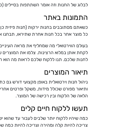
לבלוג של החנות וזה אומר השתתפות בסיילים (כמו Black Friday) פרסום מבצעים והטבות וכל מה שמשאיר את האתר בתנועה. כ
התמונות באתר
כשאתם מסתובבים בחנות ירקות (חנות פיזית כן?
כל מוצר אחר בכל חנות אחרת שתיראו, תבחנו או
בעולם הווירטואלי מה שמחליף את מראה העיניים 
לקחת אותן במלוא הרצינות. צלמו את המוצרים ש
לחנות שלכם. תנו ללקוח שלכם לראות מה הוא הו
תיאור המוצרים
ניהול חנות וירטואלית באופן מקצועי דורש גם כ
ותיאור מפורט שכולל מידות, משקל ופרטים אחרים 
הלאה של הלקוח ובין רכישה של המוצר.
תעשו ללקוח חיים קלים
כמה שיהיו ללקוח יותר שלבים לעבור עד שהוא יש
צריכה להיות קלה ומהירה וצריכה להיות כמה שפ