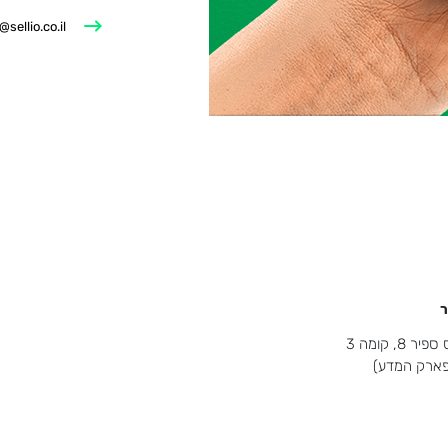
@sellio.co.il
ר
8, קומה 3
(פארק המדע)