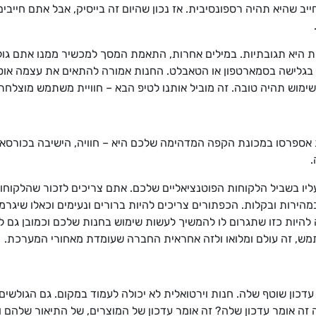
חייב שהיא תהיה רספונסיבית. אז נכון שהיום זה בייסיק, אבל אתם חיי
ות היא תגובתיות. במילים אחרות, התאמת המסך למכשיר ממנו אתם גו
בגלישה בסמארטפון או הטאבלט. החנות אמורה להתאים את עצמה אוטומט
שימוש תהיה טובה. זה מוביל אותנו לטיפ הבא – חוויית משתמש מוצלחת
.
 עליו בשביל הלקוחות הפוטנציאליים שלכם. אתם צריכים לזכור שהלקוח
הירות ובקלות. הכפתורים צריכים להיות ברורים ונעימים וכאלו שיגרמ
היות כזו שתגרום לו להמשיך לעשות שימוש בחנות שלכם וכמובן גם לחז
תמש, זה עולם ומלואו ולזה אחראית החברה שעומדת מאחורי המערכת.
א עדכון שוטף שלה. חנות וירטואלית לא יכולה לעמוד במקום. גם הגולש
מה זה אומר עדכון שלה? זה אומר עדכון של המוצרים, של התיאור שלהם