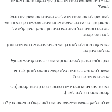
וגם – היית משתמש בפתיתים במרק עוף במקום תוספת אטריות
למשל?
לאחר שקולים את הפתיתים על יבש מוסיפים את השמן עם הבצל
המטוגן תוך כדי עירבוב שיצפה אותם היטב. מוסיפים רק רבע עד חצי
כוס מים רותחים בכל פעם, מערבבים תוך המשך טיגון קליה על
להבה הכי קטנה.
כשהירקות מתחילים להתרכך אני מכניס פנימה את הפתיתים ונותן
גם להם טיגון טוב.
בצק חלומי: מתכון לספינג' מרוקאי אוורירי בפנים קריספי מבחוץ!
אפשר להשתמש בכרובית רגילה קפואה ופשוט לחתוך לבד או
שחייבים פתיתי כרובית?
בעזרת
פתיתים אדומים
ידיים רטובות יוצרים קציצות קטנות (הכי
קטנות שמסתדר לכם ליצור).
יש לנו צליאק במשפחה-אפשר עם אורז?אם כן,אלו התאמות צריך?ת