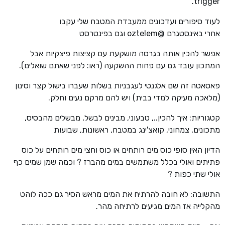
trigger.
לעוד סיפורים ועדכונים ממעבדת המטבח שלי עקבו
אחרי באינסטגרם @oztelem וגם בפינטרסט
אפשר להכין אותה בגרסה מושקעת עם קציצות פיצקיות אבל
המתכון עובד גם עם פחות ההשקעה (ראו: לפני שאתם שואלים).
פאסאטה זה שם אלגנטי לעגבניות בשלות שעברו בישול קצר וסינון
(מלאכה מעיקה למדי בבית) ויש להם מרקם נעים וחלק.
קטגוריות: איך להכין.., טבעוני, מבינים לבשל, מבשלים מהבסיס,
מתכונים, צמחוני, קואצ'ינג במטבח, ראשונות, שבועות
הדיון האין סופי כוס מים רותחים או כוס וחצי מים רותחים על כוס
פתיתים ואולי בכלל משתמשים במים מהברז ? וכמה שמן שמים כף
אולי שתי כפות ?
התשובה: לא חובה להרתיח את המים מראש הסיר גם ככה לוהט
מהקלייה אז המים מגיעים לרתיחה מהר.