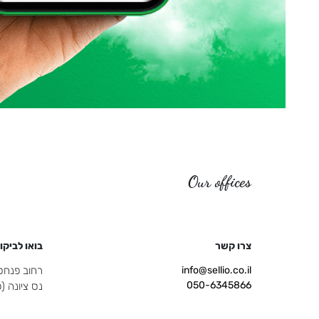
Our offices
צרו קשר
בואו לביקו
info@sellio.co.il
רחוב פנחס ספיר 
050-6345866
נס ציונה 