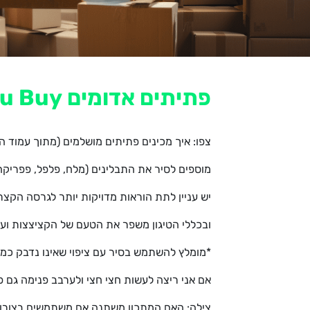
פתיתים אדומים Things To Know Before You Buy
צפו: איך מכינים פתיתים מושלמים (מתוך עמוד היו
מוספים לסיר את התבלינים (מלח, פלפל, פפריק
יש עניין לתת הוראות מדויקות יותר לגרסה הקצ
ובכללי הטיגון משפר את הטעם של הקציצצות ועוז
*מומלץ להשתמש בסיר עם ציפוי שאינו נדבק כמו ט
אם אני ריצה לעשות חצי חצי ולערבב פנימה גם 
צילה: האם המתכון משתנה אם משתמשים בצורות