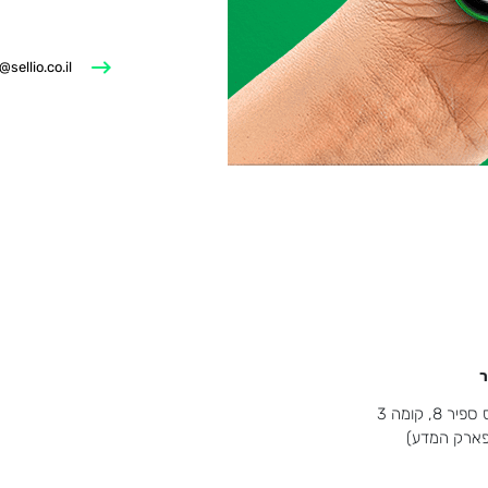
@sellio.co.il
ר
8, קומה 3
(פארק המדע)