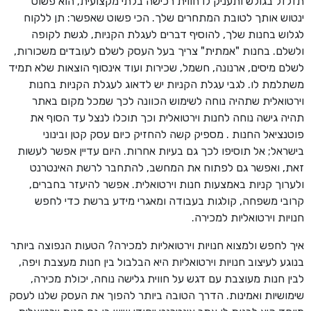
תזלזל בגולש ותעניק לו חווית רכישה בלתי מקצועית, הוא פשוט
ינטוש אותך לטובת המתחרים שלך. הכי פשוט שאפשר: תן ללקוח
לגלוש בחנות שלך, להוסיף דברים לעגלת הקניות, לגשת לקופה
ולשלם. בחנות "אמתית" צריך בעל העסק לשלם לעובדים משכורות,
לשלם מיסים, ארנונה, חשמל, שכירות ועוד אינסוף הוצאות שלא תמיד
משתלמת לו. לגבי עגלת הקניות יש לדאוג לעגלת הקניות בחנות
וירטואלית שתהיה נוחה לשימוש הכוונה לכך שמכל מקום באתר
תהיה גישה נוחה לחנות וירטואלית וכך תוכלו לנצל עד הסוף את
פוטנציאל החנות . מספיק קשה להחזיק כיום עסק קטן ובינוני
בישראל; אל תוסיפו לכך גם בעיות אחרות. היום עדיין אפשר לעשות
זאת, ואפשר גם לפתוח את המחשב, להתחבר לרשת האינטרנט
ולערוך קניות באמצעות חנות וירטואלית. אפשר להיעזר בחברים,
קרובי משפחה, קולגות בעבודה ומאגרי מידע ברשת כדי לחפש
חנויות וירטואליות למכירה.
איך לחפש ולמצוא חנויות וירטואליות למכירה? הטעות הנפוצה ביותר
בנוגע לעיצוב חנויות וירטואליות היא הבלבול בין חנות מעצבת ויפה,
לבין חנות מעוצבת עם דגש על חווית גלישה נוחה, יכולת מכירה,
שימושיות ואמינות. הדרך הטובה ביותר להפוך את העסק שלנו לעסק