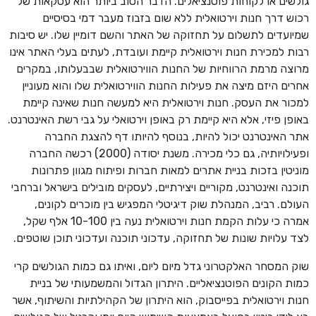
גולשים או לקוחות פוטנציאלים. הדבר הטוב ביותר הוא עסקאות של
רכוש דרך חנות וירטואלית ללא שום בזבוז מעבר דמי בסיסיים
שמיועדים לתשלום על תחזוקה של האתר והשם דומיין שלו. יש סיבות
רבות למכירת חנות וירטואלית קיימת ועובדת, לעתים בעלי האתר אינו
מרוצה מרמת הרווחיות של החנות הווירטואלית שבבעלותו, במקרים
אחרים היזם מיצה את פעילות החנות הווירטואלית שלו והוא מעוניין
למכור את העסק. חנות וירטואלית היא למעשה חנות שאינה קיימת
באופן פיזי, אלא היא קיימת רק באופן וירטואלי על גבי רשת האינטרנט.
אתר האינטרנט יכול להיות, בנוסף להיותו דף להצגת החברה
ופעילויותיה, גם כלי מכירה. משנת יסודה (2000) רכשה החברה
מוניטין בזכות בניית אתרים למאות חברות ופיתוח מגוון פתרונות
תוכנה ואינטרנט, מקוריים ויצירתיים, לעסקים מובילים בישראל וברחבי
העולם. רביב, המנהלת שוק דיגיטלי המפגיש בין מוכרים לקונים,
אמרה כי עלות הקמת חנות וירטואלית נעה בין 10-100 אלף שקל,
לצד עלויות שונות של תחזוקה, עדכוני תוכנה ועדכוני תוכן שוטפים.
שוק המסחר האלקטרוני גדל מיום ליום, ואיתו גם כמות הגולשים קרי
כמות הקונים הפוטנציאליים. היתרון הגדול והמשמעותי של בניית
חנות וירטואלית בפייסבוק, הוא היתרון של הקהילתיות והשיתוף, אשר