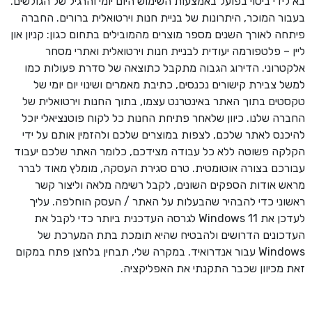
בא לידי ביטוי בפועל באמצעות השימוש היום יומי והרגיל של הגולשים.
בעבור המוכר, היתרונות של בניית חנות וירטואלית ברורים. החברה
פיתחה לאורך השנים מספר מוצרים מהמובילים בתחום כגון: קניון און
ליין – פלטפורמה יעודית לבניית חנות וירטואלית ואתרי מסחר
אלקטרוני. הדירוג הגבוה מתקבל כתוצאה של סדרת פעולות כמו
למשל צבירת קישורים נכנסים, כתיבת מאמרים ושינוי יום יומי של
טקסטים בתוך האתר באינטרנט עצמו, בתוך החנות וירטואלית של
החברה שלנו. כיוון שלאחר פתיחת החנות כל לקוח פוטנציאלי יוכל
להיכנס לאתר שלכם, לצפות במוצרים שלכם ולהזמין אותם על ידי
הקלקה פשוטה ללא כל עבודה מצידכם, כלומר האתר שלכם יעבוד
עבורכם בצורה אוטומטית. טרם סגירת העסקה, מומלץ מאוד לברר
מראש אודות הספקים השונים, לקבל רשימה מלאה וליצור קשר
ראשוני כדי להבהיר שהבעלות על האתר / העסק הוחלפה. עליך
לעדכן את Windows 11 לגרסה העדכנית ביותר כדי לקבל את
העדכונים הדרושים ולהבטיח שהיא תומכת בתת המערכת של
Windows עבור אנדרואיד. במקרה שלי, תבחין בלחצן פתח במקום
זאת מכיוון שכבר התקנתי את האפליקציה.