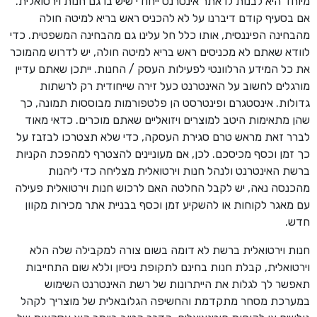
מיוחד היא לבנות לו אתר אינטרנט ייחודי שיש בו גם חנות וירטואלית.
אם בסעיף קודם דיברנו על לא להכניס ראש בריא למיטה חולה
מהבחינה הפיננסית, אותו כלל חל עלינו גם מהבחינה המשפטית. כדי
לוודא שאתם לא מכניסים ראש בריא למיטה חולה, יש לדרוש מהמוכר
את כל המידע הרלוונטי לפעילות העסק / החנות. ייתכן שאתם עדיין
מורגלים לחשוב על האינטרנט כעל זירה שייחודית רק לרשתות
גדולות. אינסטגרם ופינטרסט הן פלטפורמות מבוססות תמונה, כך
שהן מתאימות היטב למוצרים ויזואליים שאתם מוכרים. כדאי מאוד
לברר זאת מראש טרם סגירת העסקה, כדי שלא תצטרכו לבזבז על
כך זמן וכסף מכיסכם. לכן, אם מעוניינים להצטרף למהפכת הקניות
ברשת האינטרנט ולנהל חנות וירטואלית מצליחה כדי ליהנות
מהכנסה נאה, יש לקבל החלטה האם לרכוש חנות וירטואלית פעילה
עם מאגר לקוחות או להשקיע זמן וכסף בבניית אתר מכירות מקוון
חדש.
חנות וירטואלית ברשת לא דומה בשום צורה למקבילה שלה הלא
וירטואלית, קבלת חנות בחינם לתקופת ניסיון וללא שום התחייבות
תאפשר לך לגלות את הייתרונות של רשת האינטרנט השימוש
במערכת מסחר מתקדמת והחשיפה הגלובאלית של מוצריך לקהל