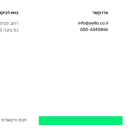
צרו קשר
בואו לביקו
info@sellio.co.il
רחוב פנחס ספיר 
050-6345866
נס ציונה 
חנות וירטואלית
עיצוב חנות וירטו
חנות וירטואלית 