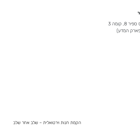
ר
8, קומה 3
(פארק המדע)
הקמת חנות וירטואלית – שלב אחר שלב
אלית
קידום חנות – מיקסום רווחים מהחנות
בעברית
שיווק חנות וירטואלית – מדריך מקוצר