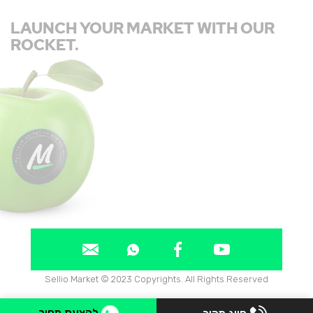
LAUNCH YOUR MARKET WITH OUR
ROCKET.
Sellio Market © 2023 Copyrights. All Rights Reserved
להצעת מחיר