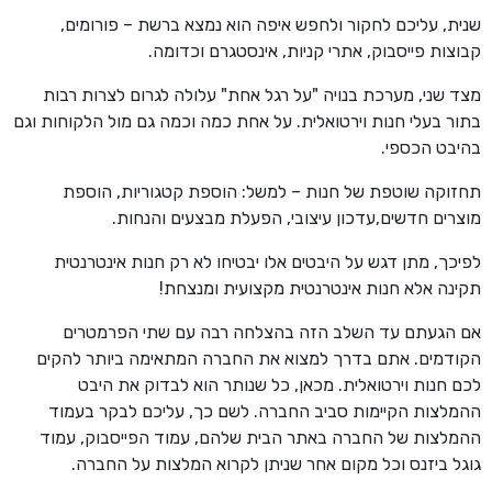
שנית, עליכם לחקור ולחפש איפה הוא נמצא ברשת – פורומים,
קבוצות פייסבוק, אתרי קניות, אינסטגרם וכדומה.
מצד שני, מערכת בנויה "על רגל אחת" עלולה לגרום לצרות רבות
בתור בעלי חנות וירטואלית. על אחת כמה וכמה גם מול הלקוחות וגם
בהיבט הכספי.
תחזוקה שוטפת של חנות – למשל: הוספת קטגוריות, הוספת
מוצרים חדשים,עדכון עיצובי, הפעלת מבצעים והנחות.
לפיכך, מתן דגש על היבטים אלו יבטיחו לא רק חנות אינטרנטית
תקינה אלא חנות אינטרנטית מקצועית ומנצחת!
אם הגעתם עד השלב הזה בהצלחה רבה עם שתי הפרמטרים
הקודמים. אתם בדרך למצוא את החברה המתאימה ביותר להקים
לכם חנות וירטואלית. מכאן, כל שנותר הוא לבדוק את היבט
ההמלצות הקיימות סביב החברה. לשם כך, עליכם לבקר בעמוד
ההמלצות של החברה באתר הבית שלהם, עמוד הפייסבוק, עמוד
גוגל ביזנס וכל מקום אחר שניתן לקרוא המלצות על החברה.