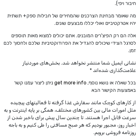
חיבור ויפי).
מה שאומר מבחינת הצרכנים שהמחירים של חבילות ספק+ תשתית
יהיו אטרקטיביים ואולי יכללו מבצעים שונים.
אלה הם רק הפיצ'רים המובנים. אתם יכולים למצוא מאות תוספים
לסרגל הצידי שיכולים להגדיל את הפרודוקטיביות שלכם ולחסוך לכם
זמן.
نشانی ایمیل شما منتشر نخواهد شد. بخش‌های موردنیاز
علامت‌گذاری شده‌اند *
בכל שאלה או נושא נוסף,
get more info
ניתן ליצור עמנו קשר
באמצעות הקישור הבא
از کارهای کوچک مانند سفارش غذا گرفته تا فعالیتهای پیچیده
مثل امورات مالی بین کشورهای مختلف، همگی بر پایه اینترنت و به
سرعت قابل اجرا هستند. تا چندین سال پیش برای باخبر شدن از
اخبار روز، مجبور بودیم که هر صبح مسافتی را طی کنیم و به باجه
روزنامه فروشی برویم.