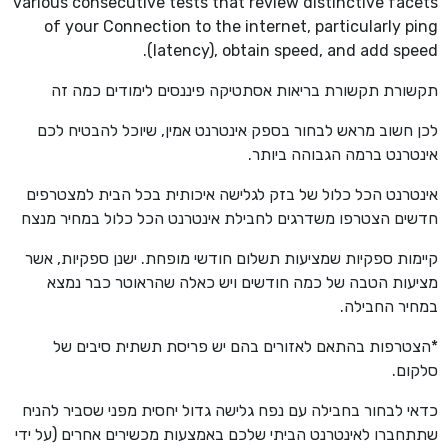
various consecutive tests that review distinctive facets
of your Connection to the internet, particularly ping
(latency), obtain speed, and add speed.
תקשורת תקשורת בריאות אסתטיקה פיננסים לימודים כמה זה
לכן חשוב מראש לבחור בספק אינטרנט אמין, שיוכל להבטיח לכם
אינטרנט ברמה הגבוהה ביותר.
אינטרנט הכל כלול של בזק לגלישה איכותית בכל הבית למצטרפים
חדשים הצטרפו משדרגים לחבילת אינטרנט הכל כלול במחיר מנצח
קיימות ספקיות שמציעות תשלום חודשי מופחת. ישנן ספקיות, אשר
מציעות הטבה של כמה חודשים ויש כאלה שהראוטר כבר נמצא
במחיר החבילה.
*הצטרפות בהתאם לאזורים בהם יש פריסת תשתית סיבים של
סלקום.
כדאי לבחור בחבילה עם נפח גלישה גדול יחסית מפני שסביר להניח
שתתחברו לאינטרנט הביתי שלכם באמצעות מכשירים אחרים (על ידי