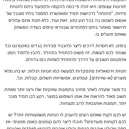
יתרונות עצומים: היא זולה פי כמה להקמה ולתפעול ביחס לחנויות
פיזיות, "פתוחה" לרכישות תמיד ומאפשרת למספר בלתי מוגבל של
אנשים לשוטט בה בכל רגע נתון. זאת ועוד, ללא חנות אתם עלולים
להישאר מאחור ביחס למתחרים שבוודאי קיימים בשדה המשחק
שאתם פועלים בו.
בימינו, לא חסרות דרכים לייצר ולהגביר מכירות בגדים באינטרנט וכל
שנותר לכם לעשות, זה פשוט להתחיל בתהליך, להבין וללמוד המון
אלמנטים חשובים על הדרך ולהתחיל לשחות כמו גדולים.
חנויות וירטואליות מתפקדות למעשה כמו חנויות רגילות. יש בהן מלאי
מוצרים (או שירותים), קטלוגים, אפשרויות תשלום, קבלות, וכו'.
כל מוצר שיעלה לאתר מחויב בתמונות שיווקיות שלו ורצוי יותר מאחת.
חשוב מאוד להראות את אופן השימוש במוצר, רקע לבן תמיד מוכר
יותר, תמונות אותנטיות לרוב מנצחות.
יש לכם לקוח שאתם רוצים להעניק לו הנחות משמעותיות יותר? יש
לכם לקוחות מועדפים? תוכלו לייצר להם קופונים באופן ספציפי. אין
ספק שכולנו אוהבים הנחות וכולנו אוהבים להרגיש מיוחדים ואהובים.