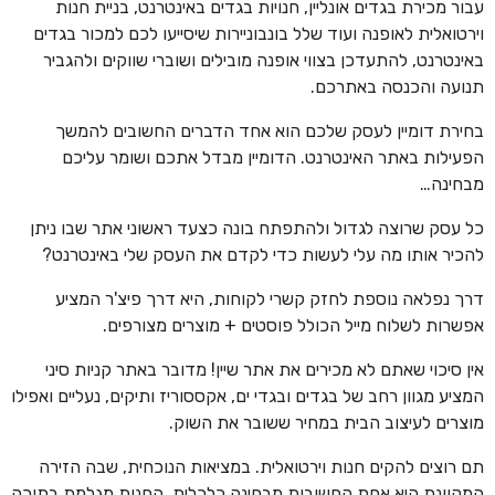
עבור מכירת בגדים אונליין, חנויות בגדים באינטרנט, בניית חנות
וירטואלית לאופנה ועוד שלל בונבוניירות שיסייעו לכם למכור בגדים
באינטרנט, להתעדכן בצווי אופנה מובילים ושוברי שווקים ולהגביר
תנועה והכנסה באתרכם.
בחירת דומיין לעסק שלכם הוא אחד הדברים החשובים להמשך
הפעילות באתר האינטרנט. הדומיין מבדל אתכם ושומר עליכם
מבחינה…
כל עסק שרוצה לגדול ולהתפתח בונה כצעד ראשוני אתר שבו ניתן
להכיר אותו מה עלי לעשות כדי לקדם את העסק שלי באינטרנט?
דרך נפלאה נוספת לחזק קשרי לקוחות, היא דרך פיצ'ר המציע
אפשרות לשלוח מייל הכולל פוסטים + מוצרים מצורפים.
אין סיכוי שאתם לא מכירים את אתר שיין! מדובר באתר קניות סיני
המציע מגוון רחב של בגדים ובגדי ים, אקססוריז ותיקים, נעליים ואפילו
מוצרים לעיצוב הבית במחיר ששובר את השוק.
תם רוצים להקים חנות וירטואלית. במציאות הנוכחית, שבה הזירה
המקוונת היא אחת החשובות מבחינה כלכלית, החנות מגלמת בתוכה