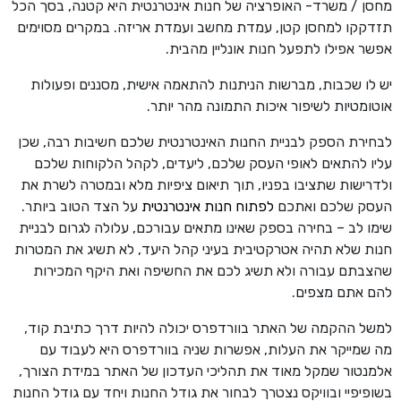
מחסן / משרד- האופרציה של חנות אינטרנטית היא קטנה, בסך הכל
תזדקקו למחסן קטן, עמדת מחשב ועמדת אריזה. במקרים מסוימים
אפשר אפילו לתפעל חנות אונליין מהבית.
יש לו שכבות, מברשות הניתנות להתאמה אישית, מסננים ופעולות
אוטומטיות לשיפור איכות התמונה מהר יותר.
לבחירת הספק לבניית החנות האינטרנטית שלכם חשיבות רבה, שכן
עליו להתאים לאופי העסק שלכם, ליעדים, לקהל הלקוחות שלכם
ולדרישות שתציבו בפניו, תוך תיאום ציפיות מלא ובמטרה לשרת את
העסק שלכם ואתכם
לפתוח חנות אינטרנטית
על הצד הטוב ביותר.
שימו לב – בחירה בספק שאינו מתאים עבורכם, עלולה לגרום לבניית
חנות שלא תהיה אטרקטיבית בעיני קהל היעד, לא תשיג את המטרות
שהצבתם עבורה ולא תשיג לכם את החשיפה ואת היקף המכירות
להם אתם מצפים.
למשל ההקמה של האתר בוורדפרס יכולה להיות דרך כתיבת קוד,
מה שמייקר את העלות, אפשרות שניה בוורדפרס היא לעבוד עם
אלמנטור שמקל מאוד את תהליכי העדכון של האתר במידת הצורך,
בשופיפיי ובוויקס נצטרך לבחור את גודל החנות ויחד עם גודל החנות