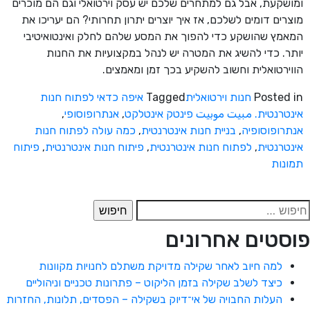
ומושקעת, אבל גם למתחרים שלכם יש עסק וירטואלי וגם הם מוכרים
מוצרים דומים לשלכם, אז איך יוצרים יתרון תחרותי? הם יעריכו את
המאמץ שהושקע כדי להפוך את המסע שלהם לחלק ואינטואיטיבי
יותר. כדי להשיג את המטרה יש לנהל במקצועיות את החנות
הווירטואלית וחשוב להשקיע בכך זמן ומאמצים.
Posted in
חנות וירטואלית
Tagged
איפה כדאי לפתוח חנות
אינטרנטית. مبیت موبیت פינטק אינטלקט
,
אנתרופוסופי
,
אנתרופוסופיה
,
בניית חנות אינטרנטית
,
כמה עולה לפתוח חנות
אינטרנטית
,
לפתוח חנות אינטרנטית
,
פיתוח חנות אינטרנטית
,
פיתוח
תמונות
יפוש:
פוסטים אחרונים
למה חיוב לאחר שקילה מדויקת משתלם לחנויות מקוונות
כיצד לשלב שקילה בזמן הליקוט – פתרונות טכניים וניהוליים
העלות החבויה של אי־דיוק בשקילה – הפסדים, תלונות, החזרות