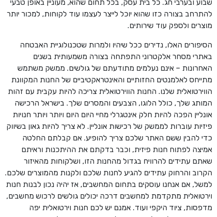
שבוע ובערבי חג. כל בית עסק, בכל תחום שהוא, מעוניין באופן טבעי
להתרחב בצורה כזו שהוא יוכל לייצר לעצמו עוד לקוחות, למכור יותר
מוצרים ולספק עוד שירותים.
הסיפורים האלו, נדירים ככל שיהיו ולמרות שטכנולוגיית האבטחה
באתרי מסחר אלקטרוני התפתחה בצורה משמעותית בשנים
האחרונות – אינם נעלמים מתודעתם של גולשים. ממשק משתמש
מתייחס לאלמנטים החזותיים והאינטראקטיביים של החנות המקוונת
הווירטואלית שלנו. החנות הווירטואלית צריכה להיות עקבית עם זהות
המותג שלך, כולל הלוגו, הצבעים והמסרים שלך. בישראל הרכישה
אונליין הפכה להיות חלק אינטגרלי מחיי היום היום ויותר ויותר חנויות
פיזיות עוברות לממשק של רכישות אונליין. לא צריך להיות גאון בשיווק
כדי להבין ששם האתר שלכם צריך להופיע. אם קבלתם החלטה
אמיצה לפתוח חנות פיזית, וכבר בדקתם את ההיתכנות וראיתם
שאתם עתידים להרוויח בגדול מהחנות הזו, ושלקוחות מהאיזור
הקרוב והרחוק עתידים להגיע לחנות שלכם ולקנות מהמוצרים שלכם.
למשל, אם אנחנו עוסקים בתחום המחשבים, אז יהיה נכון לבנות חנות
וירטואלית מתקדמת למחשבים דרכה יכולים גולשים לרכוש מחשבים,
מדפסות, ציוד היקפי ועוד. אמנם יש לכם חנות וירטואלית יפה