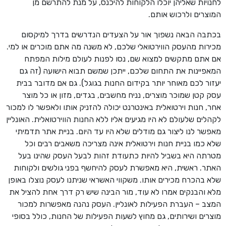
לחנויות שאליהן יוכלו הלקוחות להיכנס, על מנת להתרשם מן
המוצרים ולרכוש אותם.
בכתבה הבאה נשפוך אור על הצעדים הנדרשים בדרך למיקסום
מכירות מהעסק הווירטואלי שלכם, לא משנה מה אתם מוכרים או למי.
אם אתם מתקשים למצוא שם, נסו לפנות לעולם מילות המפתח
המאפיינות את התחום שלכם, ייתכן שמשם תבוא הישועה (זה גם
יעזור לכם מאוחר יותר בקידום החנות בגוגל). גם אם מדובר בבית
עסק קטן שמוכר מוצרים, נניח מחשבים, בגדים, מזון או כל מוצר
אחר, חנות וירטואלית באינטרנט יכולה להזניק אותו ולאפשר לו למכור
לקהלים שלעולם לא היו מגיעים אליו ללא החנות הווירטואלית. האונליין
מאפשר לנו ליצור גם מודלים שלא היו עד היום. בניית אתר תדמיתי
שלא כמו בניית חנות וירטואלית אינה מצריכה משאבים רבים וכל
מטרתה היא בשביל להיות כתעודת זהות לבעל העסק שהינו בעל
האתר. ראשית, היא מאפשרת לעסק להיחשף בפני גולשים ולקוחות
שלא בהכרח מכירים אותו. משקווי האשראי שניתנו לעסק נוצלו באופן
מלא והבנקים אמרו לא עוד, מור הבינה שיש רק דרך אחת להציל את
המצב – העברת הפעילות לאונליין. העסק נהנה מאפשרות למכור
מוצרים ושירותים, גם מחוץ לשעות הפעילות של החנות, כולל בסופי